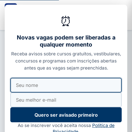
Guia dos Cursos
CURSOS · ENEM · VESTIBULARES · CONCURSOS
⏰
Buscar
Novas vagas podem ser liberadas a
qualquer momento
PROFISSIONALIZANTES E ÁREAS
Receba avisos sobre cursos gratuitos, vestibulares,
UNIFESP abre 10 mil vagas em
concursos e programas com inscrições abertas
curso gratuito sobre Cannabis
antes que as vagas sejam preenchidas.
Medicinal
Seu
Seu
Por
Ivan Alves
·
07 de jun, 2026
·
6 min de leitura
·
nome
e-
Atualizado em
07 de jul, 2026
mail
Quero ser avisado primeiro
Ao se inscrever você aceita nossa
Política de
Privacidade
.