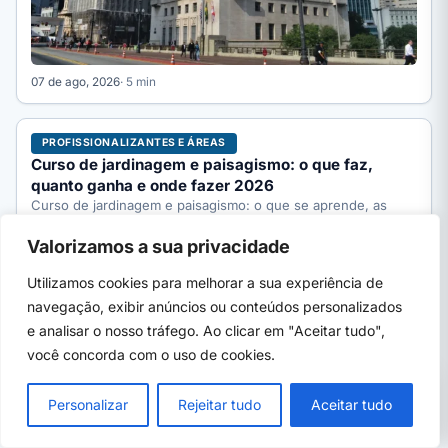
07 de ago, 2026
· 5 min
PROFISSIONALIZANTES E ÁREAS
Curso de jardinagem e paisagismo: o que faz,
quanto ganha e onde fazer 2026
Curso de jardinagem e paisagismo: o que se aprende, as
áreas de trabalho, quanto ganha, quanto custa começar…
Valorizamos a sua privacidade
Utilizamos cookies para melhorar a sua experiência de
navegação, exibir anúncios ou conteúdos personalizados
e analisar o nosso tráfego. Ao clicar em "Aceitar tudo",
você concorda com o uso de cookies.
PRÓXIMO →
×
Curso de biscuit: o que aprende, quanto
Personalizar
Rejeitar tudo
Aceitar tudo
ganha e onde fazer 2026