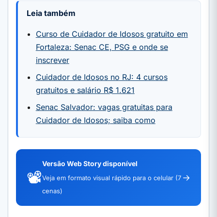
Leia também
Curso de Cuidador de Idosos gratuito em
Fortaleza: Senac CE, PSG e onde se
inscrever
Cuidador de Idosos no RJ: 4 cursos
gratuitos e salário R$ 1.621
Senac Salvador: vagas gratuitas para
Cuidador de Idosos; saiba como
Versão Web Story disponível
📽️
→
Veja em formato visual rápido para o celular (7
cenas)