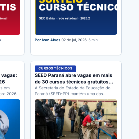
n
Por Ivan Alves
·
02 de jul, 2026
· 5 min
CURSOS TÉCNICOS
 vagas:
SEED Paraná abre vagas em mais
26
de 30 cursos técnicos gratuitos
as em
2026
A Secretaria de Estado da Educação do
ara 2026.
Paraná (SEED-PR) mantém uma das
até 19/06.
maiores redes de cursos técnicos
gratuitos…