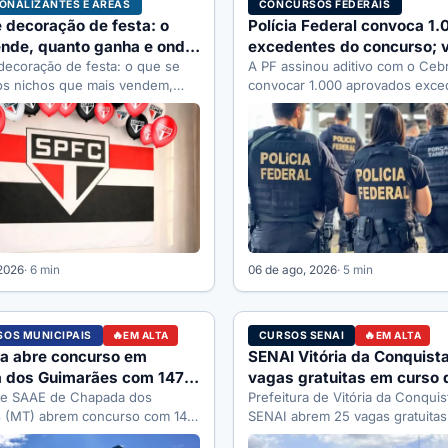
IONALIZANTES E ÁREAS
CONCURSOS FEDERAIS
 decoração de festa: o
Polícia Federal convoca 1.
nde, quanto ganha e onde
excedentes do concurso; v
026
decoração de festa: o que se
cargo
A PF assinou aditivo com o Ceb
os nichos que mais vendem,
convocar 1.000 aprovados exce
nha, quanto custa…
concurso. Veja a distribuição p
 2026
· 6 min
06 de ago, 2026
· 5 min
OS MUNICIPAIS
CURSOS SENAI
EM ALTA
EM ALTA
ra abre concurso em
SENAI Vitória da Conquist
 dos Guimarães com 147
vagas gratuitas em curso 
té R$ 6.265
a e SAAE de Chapada dos
padaria e confeitaria
Prefeitura de Vitória da Conquis
 (MT) abrem concurso com 147
SENAI abrem 25 vagas gratuitas
tal 001/2026 pela banca
de Auxiliar de Padaria…