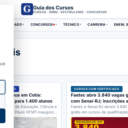
Guia dos Cursos
CURSOS · ENEM · VESTIBULARES · CONCURSOS
ERTIFICADO
CONCURSOS
TÉCNICO
CARREIRA
ENEM, S
▾
▾
▾
▾
duais
que
TÉCNICOS
CURSOS COM CERTIFICADO
e câmpus em Cotia:
Faetec abre 3.840 vagas g
 grátis para 1.400 alunos
com Senai-RJ; inscrições 
o Federal de Educação, Ciência e
Faetec e Senai-RJ abrem 3.840
a de São Paulo (IFSP) inaugurou
grátis em cursos de qualificaçã
a-feira (3 de julho…
Janeiro. Inscrição presencial at