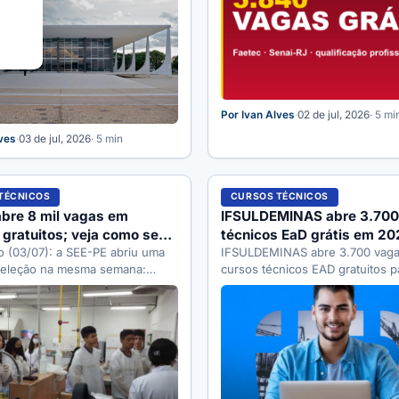
Por Ivan Alves
·
02 de jul, 2026
· 5 mi
lves
·
03 de jul, 2026
· 5 min
TÉCNICOS
CURSOS TÉCNICOS
bre 8 mil vagas em
IFSULDEMINAS abre 3.700
 gratuitos; veja como se
técnicos EaD grátis em 20
r
o (03/07): a SEE-PE abriu uma
IFSULDEMINAS abre 3.700 vag
eleção na mesma semana:
cursos técnicos EAD gratuitos p
as em cursos técnicos EaD
Inscrições pelo Edital 147/2026 
ncial…
Veja…