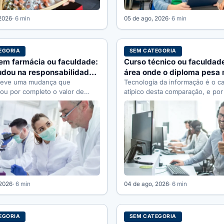
 2026
· 6 min
05 de ago, 2026
· 6 min
EGORIA
SEM CATEGORIA
em farmácia ou faculdade:
Curso técnico ou faculdade
udou na responsabilidade
área onde o diploma pesa
 teve uma mudança que
Tecnologia da informação é o c
ou por completo o valor de
atípico desta comparação, e po
ação, e ela é recente…
motivo simples: não existe con
 2026
· 6 min
04 de ago, 2026
· 6 min
EGORIA
SEM CATEGORIA