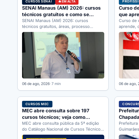
CURSOS SENAI
PROFISS
EM ALTA
SENAI Manaus (AM) 2026: cursos
Curso de
técnicos gratuitos e como se
que apre
inscrever
SENAI Manaus (AM) 2026: cursos
fazer 2
Curso de 
técnicos gratuitos, áreas, processo
aprende, 
seletivo e como se inscrever pelo SENAI-
quanto ga
AM. Guia completo.
06 de ago, 2026
· 7 min
06 de ago,
CURSOS MEC
CONCURS
MEC abre consulta sobre 197
Prefeitu
cursos técnicos; veja como
Chapada
participar
MEC abre consulta pública da 5ª edição
vagas, a
Prefeitur
do Catálogo Nacional de Cursos Técnicos
Guimarães
até 2/09/2026. Veja o que…
vagas, edi