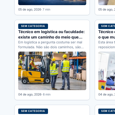
05 de ago, 2026
· 7 min
05 de ago,
SEM CATEGORIA
SEM CAT
Técnico em logística ou faculdade:
Técnico 
existe um caminho do meio que
o que m
ninguém cita
Em logística a pergunta costuma ser mal
técnica
Esta área
formulada. Não são dois caminhos, são
reposicion
três, e o do meio…
cada form
04 de ago, 2026
· 6 min
04 de ago,
SEM CATEGORIA
SEM CAT