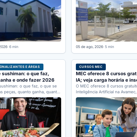
…
 2026
· 6 min
05 de ago, 2026
· 5 min
IONALIZANTES E ÁREAS
CURSOS MEC
 sushiman: o que faz,
MEC oferece 8 cursos grat
anha e onde fazer 2026
IA; veja carga horária e ins
sushiman: o que faz, o que se
O MEC oferece 8 cursos gratuit
as peças, quanto ganha, quanto
Inteligência Artificial na Avamec
eçar e…
180h, com certificado. Veja…