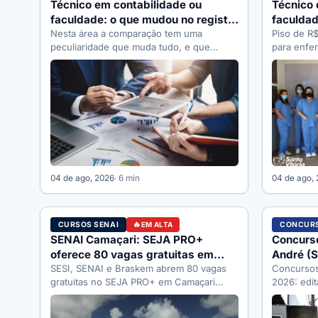
Técnico em contabilidade ou
Técnico
faculdade: o que mudou no registro
faculdad
do CRC
Nesta área a comparação tem uma
que muda
Piso de R$
peculiaridade que muda tudo, e que
para enfer
raramente aparece nas listas de
um…
&#8220;prós…
04 de ago, 2026
· 6 min
04 de ago,
CURSOS SENAI
CONCURS
EM ALTA
SENAI Camaçari: SEJA PRO+
Concurs
oferece 80 vagas gratuitas em
André (S
elétrica e mecânica
SESI, SENAI e Braskem abrem 80 vagas
como se 
Concursos
gratuitas no SEJA PRO+ em Camaçari
2026: edit
(BA): eletricista industrial e mecânico…
Câmara, ó