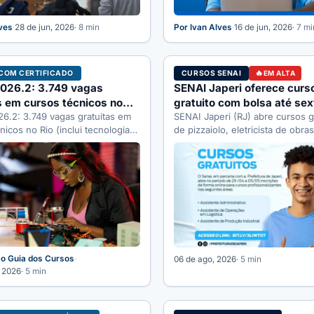
lves
·
28 de jun, 2026
· 8 min
Por Ivan Alves
·
16 de jun, 2026
· 7 mi
COM CERTIFICADO
CURSOS SENAI
EM ALTA
2026.2: 3.749 vagas
SENAI Japeri oferece curs
s em cursos técnicos no
gratuito com bolsa até sex
ui tecnologia)
6.2: 3.749 vagas gratuitas em
SENAI Japeri (RJ) abre cursos g
nicos no Rio (inclui tecnologia).
de pizzaiolo, eletricista de obra
 até 14/06, taxa de R$…
e pintor com bolsa-auxílio de R
o Guia dos Cursos
·
06 de ago, 2026
· 5 min
, 2026
· 5 min