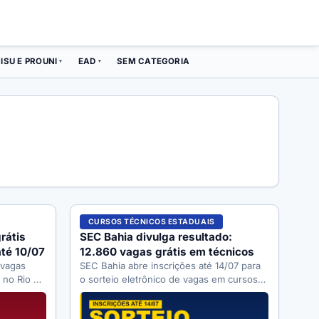
ISU E PROUNI
EAD
SEM CATEGORIA
▾
▾
CURSOS TÉCNICOS ESTADUAIS
rátis
SEC Bahia divulga resultado:
até 10/07
12.860 vagas grátis em técnicos
 vagas
SEC Bahia abre inscrições até 14/07 para
o no Rio de
o sorteio eletrônico de vagas em cursos
é…
técnicos gratuitos (2026.2). Veja…