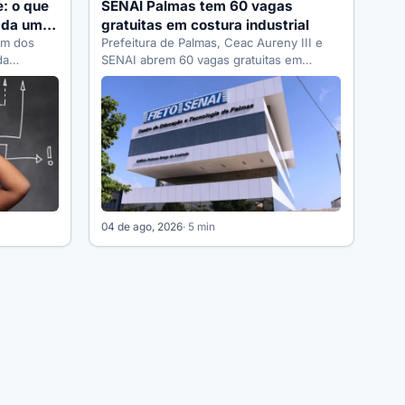
: o que
SENAI Palmas tem 60 vagas
ada um
gratuitas em costura industrial
um dos
Prefeitura de Palmas, Ceac Aureny III e
da
SENAI abrem 60 vagas gratuitas em
egras de…
costura industrial, boneca em tecido…
04 de ago, 2026
· 5 min