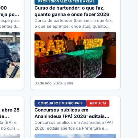
PROFISSIONALIZANTES E ÁREAS
000
Curso de bartender: o que faz,
eja por
quanto ganha e onde fazer 2026
raspe para
Curso de bartender (barman): o que faz,
dentes do
o que se aprende, onde atua, quanto
or…
ganha, quanto custa começar…
06 de ago, 2026
· 6 min
CONCURSOS MUNICIPAIS
EM ALTA
a abre 25
Concursos públicos em
de
Ananindeua (PA) 2026: editais
ta (BA) e
abertos e como se inscrever
Concursos públicos em Ananindeua (PA)
 no curso
2026: editais abertos da Prefeitura e
Câmara, órgãos que abrem vagas, como