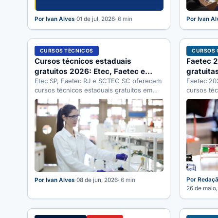
Por Ivan Alves
·
01 de jul, 2026
· 6 min
Por Ivan A
CURSOS TÉCNICOS
CURSOS 
Cursos técnicos estaduais
Faetec 
gratuitos 2026: Etec, Faetec e
gratuita
SCTEC
Etec SP, Faetec RJ e SCTEC SC oferecem
Rio (incl
Faetec 202
cursos técnicos estaduais gratuitos em
cursos téc
2026. Veja como funcionam, vagas…
Inscrições
Por Redaçã
Por Ivan Alves
·
08 de jun, 2026
· 6 min
26 de maio