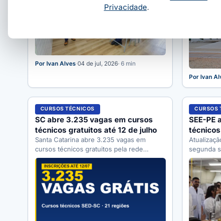
Privacidade
.
Por Ivan Alves
·
04 de jul, 2026
· 6 min
Por Ivan A
CURSOS TÉCNICOS
CURSOS 
SC abre 3.235 vagas em cursos
SEE-PE a
técnicos gratuitos até 12 de julho
técnicos
Santa Catarina abre 3.235 vagas em
inscreve
Atualizaçã
cursos técnicos gratuitos pela rede
segunda s
estadual. Inscrições até 12/07 em
8.979 vag
matriculaonline.sed.sc.gov.br; veja…
semiprese