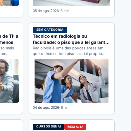
05 de ago, 2026
· 6 min
SEM CATEGORIA
 de TI: a
Técnico em radiologia ou
 menos
faculdade: o piso que a lei garante
aso mais
e o que muda
Radiologia é uma das poucas áreas em
r um
que o técnico tem piso salarial próprio
selho…
garantido por lei federal.…
04 de ago, 2026
· 6 min
CURSOS SENAI
EM ALTA