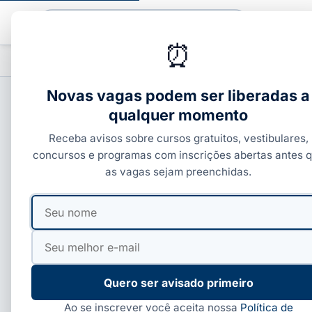
Buscar
⏰
PROFISSIONALIZANTES
CURSOS COM C
▾
Novas vagas podem ser liberadas a
qualquer momento
Cursos Técnicos Esta
Receba avisos sobre cursos gratuitos, vestibulares,
concursos e programas com inscrições abertas antes 
12 publicações · Página 1 de 2
as vagas sejam preenchidas.
Seu
Seu
CURSOS TÉCNICOS
CURSOS 
nome
e-
RS oferece 11 mil vagas grátis em
IFSP abr
mail
técnico; sorteio é dia 6/07
técnicos
RS abriu mais de 11 mil vagas gratuitas em
O Institut
Educação Profissional para o 2º semestre.
Tecnologi
Quero ser avisado primeiro
Veja o cronograma:…
nesta sext
Ao se inscrever você aceita nossa
Política de