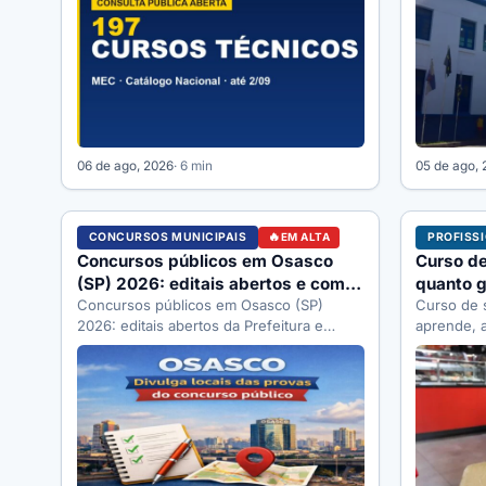
Selecon.
06 de ago, 2026
· 6 min
05 de ago,
CONCURSOS MUNICIPAIS
PROFISS
EM ALTA
Concursos públicos em Osasco
Curso de
(SP) 2026: editais abertos e como
quanto g
se inscrever
Concursos públicos em Osasco (SP)
Curso de 
2026: editais abertos da Prefeitura e
aprende, 
Câmara, órgãos que abrem vagas, como
custa com
se…