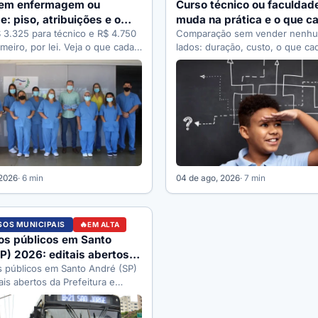
 em enfermagem ou
Curso técnico ou faculdade
e: piso, atribuições e o
muda na prática e o que c
 na carreira
 3.325 para técnico e R$ 4.750
permite depois
Comparação sem vender nenh
meiro, por lei. Veja o que cada
lados: duração, custo, o que ca
caminho permite depois e as r
 2026
· 6 min
04 de ago, 2026
· 7 min
OS MUNICIPAIS
EM ALTA
os públicos em Santo
P) 2026: editais abertos e
inscrever
 públicos em Santo André (SP)
ais abertos da Prefeitura e
rgãos que abrem vagas, como…