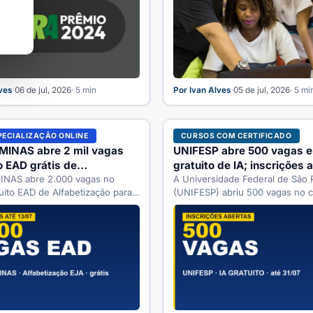
lves
·
06 de jul, 2026
· 5 min
Por Ivan Alves
·
05 de jul, 2026
· 5 mi
PECIALIZAÇÃO ONLINE
CURSOS COM CERTIFICADO
MINAS abre 2 mil vagas
UNIFESP abre 500 vagas 
 EAD grátis de
gratuito de IA; inscrições 
zação
NAS abre 2.000 vagas no
A Universidade Federal de São 
uito EAD de Alfabetização para a
(UNIFESP) abriu 500 vagas no c
do a professores. Inscrições
Ferramentas de Inteligência Artif
para…