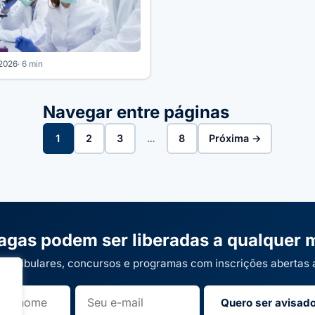
 2026
· 6 min
Navegar entre páginas
1
2
3
…
8
Próxima →
agas podem ser liberadas a qualquer
 vestibulares, concursos e programas com inscrições abertas
Quero ser avisad