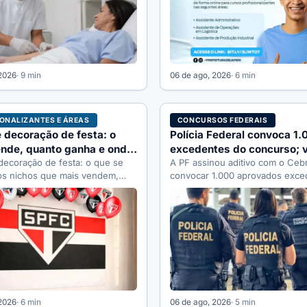
 2026
· 9 min
06 de ago, 2026
· 6 min
IONALIZANTES E ÁREAS
CONCURSOS FEDERAIS
 decoração de festa: o
Polícia Federal convoca 1.
nde, quanto ganha e onde
excedentes do concurso; v
026
decoração de festa: o que se
cargo
A PF assinou aditivo com o Ceb
os nichos que mais vendem,
convocar 1.000 aprovados exce
nha, quanto custa…
concurso. Veja a distribuição p
 2026
· 6 min
06 de ago, 2026
· 5 min