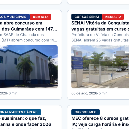
OS MUNICIPAIS
CURSOS SENAI
EM ALTA
EM ALTA
ra abre concurso em
SENAI Vitória da Conquist
 dos Guimarães com 147
vagas gratuitas em curso 
té R$ 6.265
a e SAAE de Chapada dos
padaria e confeitaria
Prefeitura de Vitória da Conquis
 (MT) abrem concurso com 147
SENAI abrem 25 vagas gratuitas
tal 001/2026 pela banca
de Auxiliar de Padaria…
…
 2026
· 6 min
05 de ago, 2026
· 5 min
IONALIZANTES E ÁREAS
CURSOS MEC
 sushiman: o que faz,
MEC oferece 8 cursos grat
anha e onde fazer 2026
IA; veja carga horária e ins