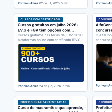
Por Ivan Alves
·
02 de jul, 2026
· 5 min
Por Ivan A
CURSOS COM CERTIFICADO
CONCURS
Cursos gratuitos em julho 2026:
AlfaCon:
EV.G e FGV têm opções com
concurse
certificado
Cursos gratuitos nas férias de julho 2026:
O AlfaCon
plataformas online com certificado (EV.G,
concurso 
FGV, Bradesco, SENAI). Como aproveitar
Veja os pr
o…
Por Ivan A
Por Ivan Alves
·
24 de jun, 2026
· 7 min
PROFISSIONALIZANTES E ÁREAS
CONCURS
Curso de macramê: o que aprende,
Prefeitu