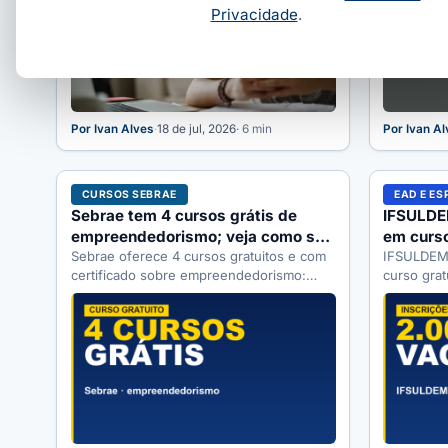
Privacidade
.
Por Ivan Alves
·
18 de jul, 2026
· 6 min
Por Ivan A
CURSOS SEBRAE
EAD E ES
Sebrae tem 4 cursos grátis de
IFSULDE
empreendedorismo; veja como se
em curso
inscrever
Sebrae oferece 4 cursos gratuitos e com
alfabeti
IFSULDEMI
certificado sobre empreendedorismo:
curso grat
mentalidade, negócio e MEI. Veja carga
EJA, volta
horária, conteúdo…
até…