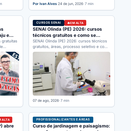
in
Por Ivan Alves
·
24 de jun, 2026
· 7 min
CURSOS SENAI
EM ALTA
as
SENAI Olinda (PE) 2026: cursos
ju e
técnicos gratuitos e como se
cha hoje
gratuitas
inscrever
SENAI Olinda (PE) 2026: cursos técnicos
de
gratuitos, áreas, processo seletivo e como
a. Veja
se inscrever pelo SENAI-PE. Guia
completo.
07 de ago, 2026
· 7 min
PROFISSIONALIZANTES E ÁREAS
M ALTA
P) abre
Curso de jardinagem e paisagismo: