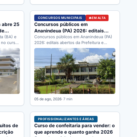
CONCURSOS MUNICIPAIS
EM ALTA
a abre 25
Concursos públicos em
de
Ananindeua (PA) 2026: editais
ta (BA) e
abertos e como se inscrever
Concursos públicos em Ananindeua (PA)
 no curso
2026: editais abertos da Prefeitura e
Câmara, órgãos que abrem vagas, como
se…
05 de ago, 2026
· 7 min
PROFISSIONALIZANTES E ÁREAS
uitos de
Curso de confeitaria para vender: o
crição
que aprende e quanto ganha 2026