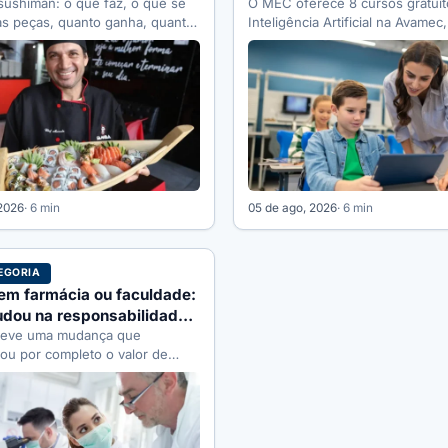
sushiman: o que faz, o que se
O MEC oferece 8 cursos gratuit
as peças, quanto ganha, quanto
Inteligência Artificial na Avamec
eçar e…
180h, com certificado. Veja…
 2026
· 6 min
05 de ago, 2026
· 6 min
EGORIA
em farmácia ou faculdade:
udou na responsabilidade
 teve uma mudança que
ou por completo o valor de
ação, e ela é recente…