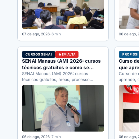
07 de ago, 2026
· 6 min
06 de ago,
CURSOS SENAI
PROFISS
EM ALTA
SENAI Manaus (AM) 2026: cursos
Curso de
técnicos gratuitos e como se
que apre
inscrever
SENAI Manaus (AM) 2026: cursos
fazer 2
Curso de 
técnicos gratuitos, áreas, processo
aprende, 
seletivo e como se inscrever pelo SENAI-
quanto ga
AM. Guia completo.
06 de ago, 2026
· 7 min
06 de ago,