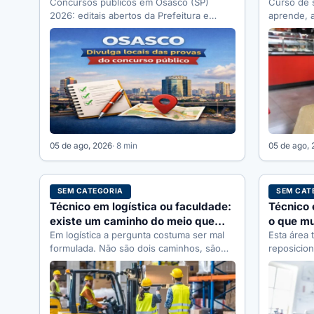
se inscrever
Concursos públicos em Osasco (SP)
Curso de 
2026: editais abertos da Prefeitura e
aprende, 
Câmara, órgãos que abrem vagas, como
custa com
se…
05 de ago, 2026
· 8 min
05 de ago,
SEM CATEGORIA
SEM CAT
Técnico em logística ou faculdade:
Técnico 
existe um caminho do meio que
o que m
ninguém cita
Em logística a pergunta costuma ser mal
técnica
Esta área
formulada. Não são dois caminhos, são
reposicion
três, e o do meio…
cada form