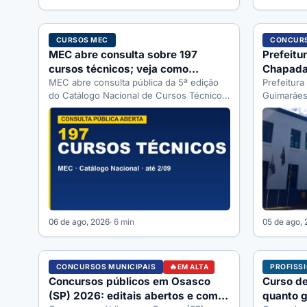
CURSOS MEC
CONCURS
MEC abre consulta sobre 197
Prefeitu
cursos técnicos; veja como
Chapada
participar
MEC abre consulta pública da 5ª edição
vagas, a
Prefeitur
do Catálogo Nacional de Cursos Técnicos
Guimarães
até 2/09/2026. Veja o que…
vagas, edi
Selecon.
06 de ago, 2026
· 6 min
05 de ago,
CONCURSOS MUNICIPAIS
PROFISS
EM ALTA
Concursos públicos em Osasco
Curso de
(SP) 2026: editais abertos e como
quanto g