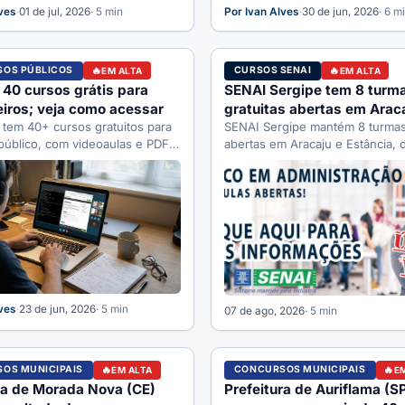
lves
·
01 de jul, 2026
· 5 min
Por Ivan Alves
·
30 de jun, 2026
· 6 m
OS PÚBLICOS
CURSOS SENAI
EM ALTA
EM ALTA
 40 cursos grátis para
SENAI Sergipe tem 8 turm
iros; veja como acessar
gratuitas abertas em Araca
 tem 40+ cursos gratuitos para
Estância; uma inscrição fe
SENAI Sergipe mantém 8 turmas 
público, com videoaulas e PDF.
abertas em Aracaju e Estância, 
incipais, como acessar…
eletricista industrial a marcenari
prazos:…
lves
·
23 de jun, 2026
· 5 min
07 de ago, 2026
· 5 min
OS MUNICIPAIS
CONCURSOS MUNICIPAIS
EM ALTA
E
ra de Morada Nova (CE)
Prefeitura de Auriflama (S