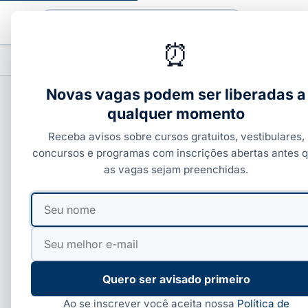
Buscar
⏰
PROFISSIONALIZANTES
CURSOS COM C
▾
Novas vagas podem ser liberadas a
qualquer momento
EAD e Especialização 
Receba avisos sobre cursos gratuitos, vestibulares,
concursos e programas com inscrições abertas antes 
76 publicações · Página 1 de 8
as vagas sejam preenchidas.
Seu
Seu
ESPECIALIZAÇÃO EAD
CARREIR
nome
e-
UFRRJ abre 400 vagas em pós
Legale é
mail
gratuita EAD; veja como se
funciona
inscrever
A Universidade Federal Rural do Rio de
pena
Se você p
Janeiro (UFRRJ), em parceria com a
e ficou na
Quero ser avisado primeiro
Fundação Cecierj, abriu inscrições para…
confiável
Ao se inscrever você aceita nossa
Política de