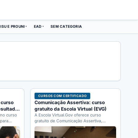
ISU E PROUNI
EAD
SEM CATEGORIA
▾
▾
CURSOS COM CERTIFICADO
 curso
Comunicação Assertiva: curso
esultado
gratuito da Escola Virtual (EVG)
 no curso
A Escola Virtual.Gov oferece curso
 para
gratuito de Comunicação Assertiva,
o o…
Oratória e Retórica com certificado. Veja
carga horária, conteúdo…