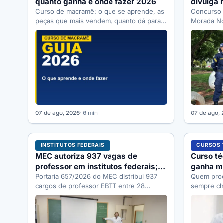
quanto ganha e onde fazer 2026
divulga 
Curso de macramê: o que se aprende, as
GCM: 33 
Concurso 
peças que mais vendem, quanto dá para
Morada Nov
ganhar, quanto custa…
da prova o
07 de ago, 2026
· 6 min
07 de ago,
INSTITUTOS FEDERAIS
CURSOS 
MEC autoriza 937 vagas de
Curso té
professor em institutos federais;
ganha ma
veja lista
Portaria 657/2026 do MEC distribui 937
onde sai
Quem proc
cargos de professor EBTT entre 28
sempre ch
institutos federais. Veja a lista completa…
cabeça: q