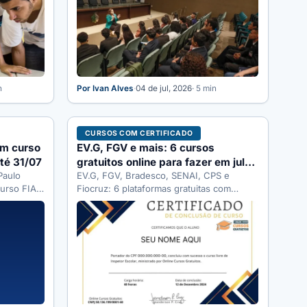
n
Por Ivan Alves
·
04 de jul, 2026
· 5 min
CURSOS COM CERTIFICADO
em curso
EV.G, FGV e mais: 6 cursos
até 31/07
gratuitos online para fazer em julho
Paulo
2026
EV.G, FGV, Bradesco, SENAI, CPS e
urso FIAT:
Fiocruz: 6 plataformas gratuitas com
icial
certificado para aproveitar as férias de
julho…