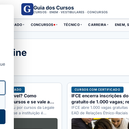
Guia dos Cursos
CURSOS · ENEM · VESTIBULARES · CONCURSOS
ERTIFICADO
CONCURSOS
TÉCNICO
CARREIRA
ENEM, S
▾
▾
▾
▾
Online
que
A E MERCADO
CURSOS COM CERTIFICADO
 confiável? Como
IFCE encerra inscrições do
m os cursos e se vale a
gratuito de 1.000 vagas; r
esquisou por cursos da Legale
sai dia 27/07
IFCE abre 1.000 vagas gratuitas
 dúvida se a instituição é
EAD de Relações Étnico-Raciais
 e se…
professores e gestores de tod