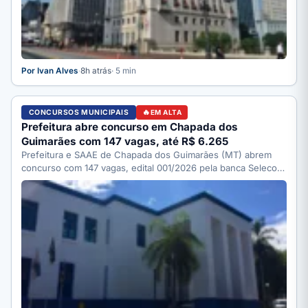
Por Ivan Alves
·
8h atrás
· 5 min
CONCURSOS MUNICIPAIS
EM ALTA
Prefeitura abre concurso em Chapada dos
Guimarães com 147 vagas, até R$ 6.265
Prefeitura e SAAE de Chapada dos Guimarães (MT) abrem
concurso com 147 vagas, edital 001/2026 pela banca Selecon.
…