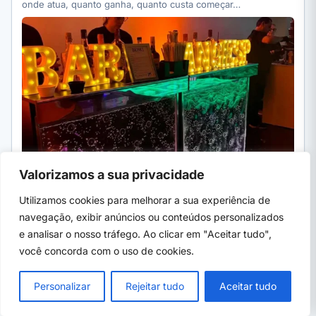
onde atua, quanto ganha, quanto custa começar…
Valorizamos a sua privacidade
06 de ago, 2026
· 6 min
Utilizamos cookies para melhorar a sua experiência de
navegação, exibir anúncios ou conteúdos personalizados
CURSOS MEC
e analisar o nosso tráfego. Ao clicar em "Aceitar tudo",
MEC abre consulta sobre 197 cursos técnicos; veja
você concorda com o uso de cookies.
como participar
MEC abre consulta pública da 5ª edição do Catálogo Nacional
de Cursos Técnicos até 2/09/2026. Veja o que…
Personalizar
Rejeitar tudo
Aceitar tudo