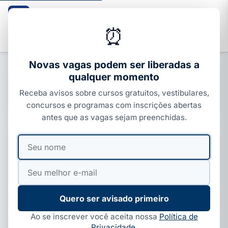
Guia dos Cursos
CURSOS · ENEM · VESTIBULARES · CONCURSOS
⏰
Buscar
Novas vagas podem ser liberadas a
qualquer momento
Concursos Municipais
Receba avisos sobre cursos gratuitos, vestibulares,
84 publicações · Página 1 de 9
concursos e programas com inscrições abertas
antes que as vagas sejam preenchidas.
Seu
Seu
CONCURSOS MUNICIPAIS
NOVO
EM ALTA
Prefeitura de Morada Nova (CE) divulga resultado
nome
e-
do concurso GCM: 33 vagas e R$…
mail
Concurso da Guarda Civil Municipal de Morada Nova (CE)
tem resultado definitivo da prova objetiva divulgado. Veja as…
Quero ser avisado primeiro
Ao se inscrever você aceita nossa
Política de
Privacidade
.