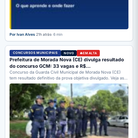
Por Ivan Alves
·
21h atrás
· 6 min
CONCURSOS MUNICIPAIS
NOVO
EM ALTA
Prefeitura de Morada Nova (CE) divulga resultado
do concurso GCM: 33 vagas e R$…
Concurso da Guarda Civil Municipal de Morada Nova (CE)
tem resultado definitivo da prova objetiva divulgado. Veja as…