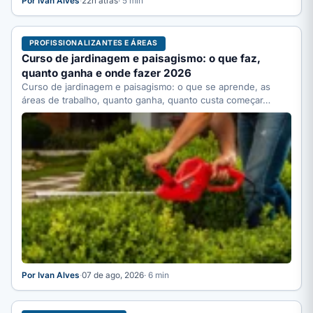
Por Ivan Alves
·
22h atrás
· 5 min
PROFISSIONALIZANTES E ÁREAS
Curso de jardinagem e paisagismo: o que faz,
quanto ganha e onde fazer 2026
Curso de jardinagem e paisagismo: o que se aprende, as
áreas de trabalho, quanto ganha, quanto custa começar…
Por Ivan Alves
·
07 de ago, 2026
· 6 min