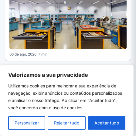
06 de ago, 2026
· 7 min
CURSOS SENAI
EM ALTA
Valorizamos a sua privacidade
SENAI Manaus (AM) 2026: cursos técnicos
gratuitos e como se inscrever
Utilizamos cookies para melhorar a sua experiência de
SENAI Manaus (AM) 2026: cursos técnicos gratuitos, áreas,
navegação, exibir anúncios ou conteúdos personalizados
processo seletivo e como se inscrever pelo SENAI-AM. Guia
e analisar o nosso tráfego. Ao clicar em "Aceitar tudo",
completo.
você concorda com o uso de cookies.
PRÓXIMO →
×
SENAI Olinda (PE) 2026: cursos técnicos
Personalizar
Rejeitar tudo
Aceitar tudo
gratuitos e como se inscrever