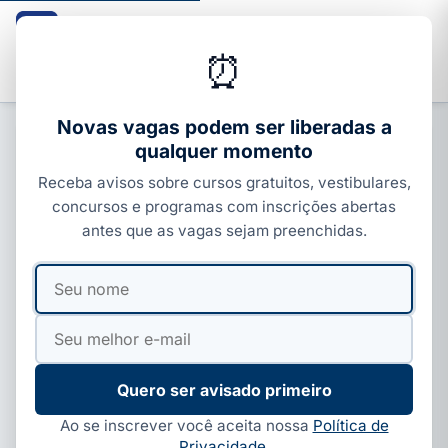
Guia dos Cursos
CURSOS · ENEM · VESTIBULARES · CONCURSOS
⏰
Buscar
Novas vagas podem ser liberadas a
qualquer momento
CURSOS TÉCNICOS
Receba avisos sobre cursos gratuitos, vestibulares,
SC abre 3.235 vagas em cursos
concursos e programas com inscrições abertas
técnicos gratuitos até 12 de julho
antes que as vagas sejam preenchidas.
Por
Ivan Alves
·
01 de jul, 2026
·
6 min de leitura
·
Seu
Seu
Atualizado em
13 de jul, 2026
nome
e-
mail
Quero ser avisado primeiro
Ao se inscrever você aceita nossa
Política de
Privacidade
.