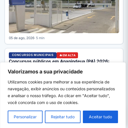
05 de ago, 2026
· 5 min
CONCURSOS MUNICIPAIS
EM ALTA
Concursos públicos em Ananindeua (PA) 2026:
editais abertos e como se inscrever
Valorizamos a sua privacidade
Concursos públicos em Ananindeua (PA) 2026: editais
abertos da Prefeitura e Câmara, órgãos que abrem vagas,
Utilizamos cookies para melhorar a sua experiência de
como se…
navegação, exibir anúncios ou conteúdos personalizados
e analisar o nosso tráfego. Ao clicar em "Aceitar tudo",
você concorda com o uso de cookies.
PRÓXIMO →
×
Prefeitura abre concurso em Chapada dos
Personalizar
Rejeitar tudo
Aceitar tudo
Guimarães com 147 vagas, até R$ 6.265