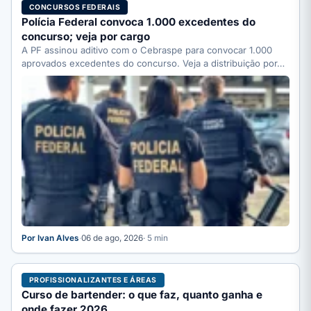
CONCURSOS FEDERAIS
Polícia Federal convoca 1.000 excedentes do
concurso; veja por cargo
A PF assinou aditivo com o Cebraspe para convocar 1.000
aprovados excedentes do concurso. Veja a distribuição por…
Por Ivan Alves
·
06 de ago, 2026
· 5 min
PROFISSIONALIZANTES E ÁREAS
Curso de bartender: o que faz, quanto ganha e
onde fazer 2026