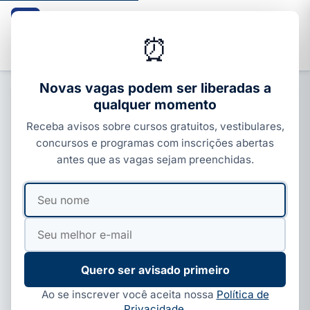
Guia dos Cursos
CURSOS · ENEM · VESTIBULARES · CONCURSOS
⏰
Buscar
Novas vagas podem ser liberadas a
qualquer momento
CONCURSOS ESTADUAIS
Receba avisos sobre cursos gratuitos, vestibulares,
Inscrição PM-ES 2026: passo a
concursos e programas com inscrições abertas
passo, taxa e isenção (IDECAN)
antes que as vagas sejam preenchidas.
Por
Ivan Alves
·
27 de maio, 2026
·
4 min de leitura
·
Seu
Seu
Atualizado em
11 de jun, 2026
nome
e-
mail
Quero ser avisado primeiro
Ao se inscrever você aceita nossa
Política de
Privacidade
.