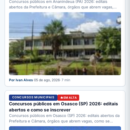
Concursos públicos em Ananindeua (PA) 2026: editais
abertos da Prefeitura e Câmara, órgãos que abrem vagas,
como se…
Por Ivan Alves
·
05 de ago, 2026
· 7 min
CONCURSOS MUNICIPAIS
EM ALTA
Concursos públicos em Osasco (SP) 2026: editais
abertos e como se inscrever
Concursos públicos em Osasco (SP) 2026: editais abertos da
Prefeitura e Câmara, órgãos que abrem vagas, como se…