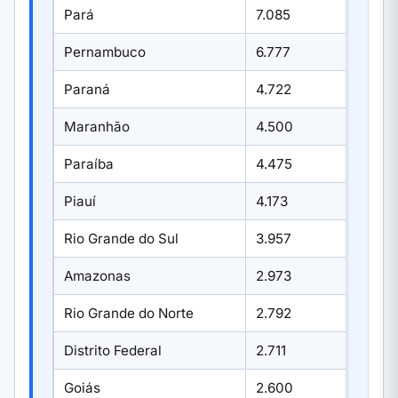
Pará
7.085
Pernambuco
6.777
Paraná
4.722
Maranhão
4.500
Paraíba
4.475
Piauí
4.173
Rio Grande do Sul
3.957
Amazonas
2.973
Rio Grande do Norte
2.792
Distrito Federal
2.711
Goiás
2.600