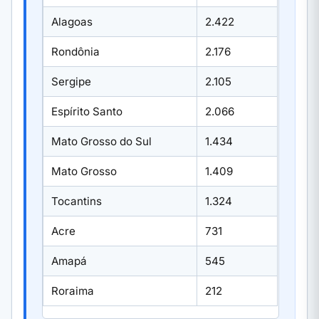
Alagoas
2.422
Rondônia
2.176
Sergipe
2.105
Espírito Santo
2.066
Mato Grosso do Sul
1.434
Mato Grosso
1.409
Tocantins
1.324
Acre
731
Amapá
545
Roraima
212