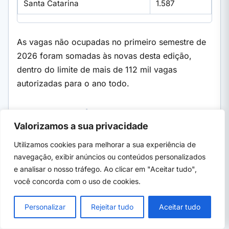
Santa Catarina
1.587
As vagas não ocupadas no primeiro semestre de
2026 foram somadas às novas desta edição,
dentro do limite de mais de 112 mil vagas
autorizadas para o ano todo.
O FIES 2026/2 para novos
Valorizamos a sua privacidade
candidatos
Utilizamos cookies para melhorar a sua experiência de
O procedimento de complementação de
navegação, exibir anúncios ou conteúdos personalizados
inscrições postergadas é independente do
e analisar o nosso tráfego. Ao clicar em "Aceitar tudo",
processo seletivo regular do FIES para o
2.º
você concorda com o uso de cookies.
semestre de 2026
. Para novos candidatos, o
processo seletivo regular do FIES 2026/2 ancora
Personalizar
Rejeitar tudo
Aceitar tudo
no Portal Único de Acesso ao Ensino Superior