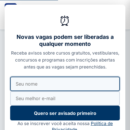
Guia dos Cursos
CURSOS · ENEM · VESTIBULARES · CONCURSOS
⏰
Buscar
Novas vagas podem ser liberadas a
qualquer momento
CURSOS MEC
Receba avisos sobre cursos gratuitos, vestibulares,
FIES 2026.2: complementação
concursos e programas com inscrições abertas
encerrou; veja a lista de espera
antes que as vagas sejam preenchidas.
Por
Ivan Alves
·
25 de jun, 2026
·
14 min de leitura
·
Seu
Seu
Atualizado em
05 de ago, 2026
nome
e-
mail
Quero ser avisado primeiro
Ao se inscrever você aceita nossa
Política de
Privacidade
.