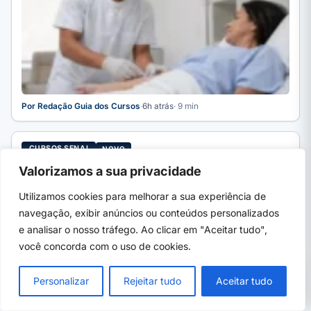
Por Redação Guia dos Cursos
·
6h atrás
· 9 min
CURSOS SENAI
NOVO
SENAI Japeri oferece curso gratuito com bolsa até
Valorizamos a sua privacidade
sexta (7)
SENAI Japeri (RJ) abre cursos gratuitos de pizzaiolo,
Utilizamos cookies para melhorar a sua experiência de
eletricista de obras, pedreiro e pintor com bolsa-auxílio de R$
navegação, exibir anúncios ou conteúdos personalizados
…
e analisar o nosso tráfego. Ao clicar em "Aceitar tudo",
você concorda com o uso de cookies.
PRÓXIMO →
×
UFPA abre 160 vagas em cursinho gratuito
Personalizar
Rejeitar tudo
Aceitar tudo
para o Enem: veja como se inscrever