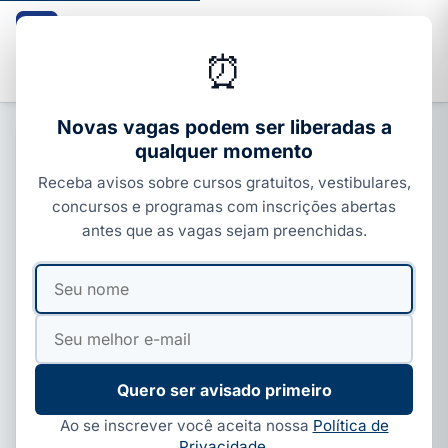
Guia dos Cursos
CURSOS · ENEM · VESTIBULARES · CONCURSOS
⏰
Buscar
Novas vagas podem ser liberadas a
qualquer momento
ENEM, SISU E PROUNI
Receba avisos sobre cursos gratuitos, vestibulares,
MEC lança Portal Único com Sisu,
concursos e programas com inscrições abertas
ProUni e FIES; veja como se
antes que as vagas sejam preenchidas.
inscrever
Seu
Seu
Por
Ivan Alves
·
25 de jun, 2026
·
9 min de leitura
·
nome
e-
Atualizado em
29 de jul, 2026
mail
Quero ser avisado primeiro
Ao se inscrever você aceita nossa
Política de
Privacidade
.