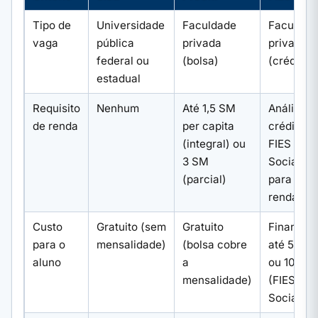
Tipo de
Universidade
Faculdade
Faculdad
vaga
pública
privada
privada
federal ou
(bolsa)
(crédito)
estadual
Requisito
Nenhum
Até 1,5 SM
Análise d
de renda
per capita
crédito;
(integral) ou
FIES
3 SM
Social
(parcial)
para baix
renda
Custo
Gratuito (sem
Gratuito
Financia
para o
mensalidade)
(bolsa cobre
até 50%
aluno
a
ou 100%
mensalidade)
(FIES
Social)