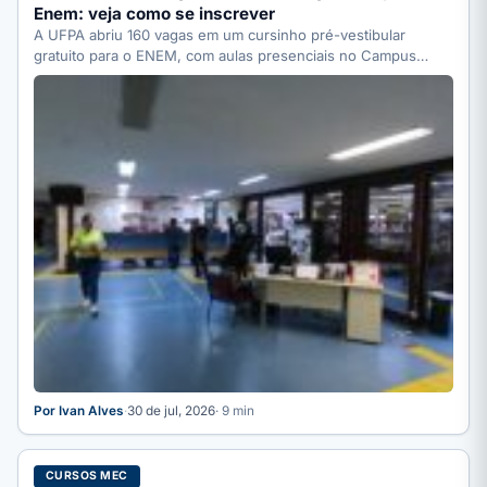
Enem: veja como se inscrever
A UFPA abriu 160 vagas em um cursinho pré-vestibular
gratuito para o ENEM, com aulas presenciais no Campus…
Por Ivan Alves
·
30 de jul, 2026
· 9 min
CURSOS MEC