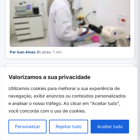
Por Ivan Alves
·
8h atrás
· 7 min
PROFISSIONALIZANTES E ÁREAS
NOVO
Valorizamos a sua privacidade
Curso de macramê: o que aprende, quanto ganha e
onde fazer 2026
Utilizamos cookies para melhorar a sua experiência de
Curso de macramê: o que se aprende, as peças que mais
navegação, exibir anúncios ou conteúdos personalizados
vendem, quanto dá para ganhar, quanto custa…
e analisar o nosso tráfego. Ao clicar em "Aceitar tudo",
você concorda com o uso de cookies.
PRÓXIMO →
×
UFPA abre 160 vagas em cursinho gratuito
Personalizar
Rejeitar tudo
Aceitar tudo
para o Enem: veja como se inscrever