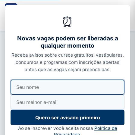
Guia dos Cursos
CURSOS · ENEM · VESTIBULARES · CONCURSOS
⏰
Buscar
Novas vagas podem ser liberadas a
qualquer momento
ENEM, SISU E PROUNI
Receba avisos sobre cursos gratuitos, vestibulares,
FIES 2026/2 abre inscrições nesta
concursos e programas com inscrições abertas
terça; veja como se inscrever
antes que as vagas sejam preenchidas.
Por
Ivan Alves
·
19 de jun, 2026
·
9 min de leitura
·
Seu
Seu
Atualizado em
29 de jul, 2026
nome
e-
mail
Quero ser avisado primeiro
Ao se inscrever você aceita nossa
Política de
Privacidade
.