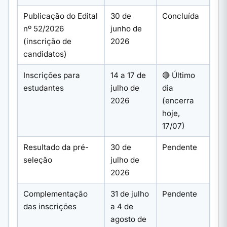
Publicação do Edital
30 de
Concluída
nº 52/2026
junho de
(inscrição de
2026
candidatos)
Inscrições para
14 a 17 de
🔴 Último
estudantes
julho de
dia
2026
(encerra
hoje,
17/07)
Resultado da pré-
30 de
Pendente
seleção
julho de
2026
Complementação
31 de julho
Pendente
das inscrições
a 4 de
agosto de