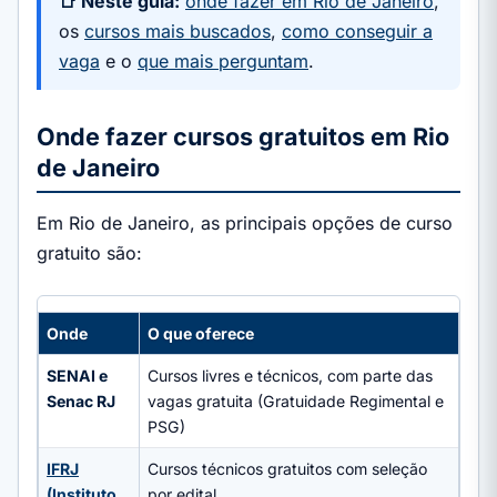
📑 Neste guia:
onde fazer em Rio de Janeiro
,
os
cursos mais buscados
,
como conseguir a
vaga
e o
que mais perguntam
.
Onde fazer cursos gratuitos em Rio
de Janeiro
Em Rio de Janeiro, as principais opções de curso
gratuito são:
Onde
O que oferece
SENAI e
Cursos livres e técnicos, com parte das
Senac RJ
vagas gratuita (Gratuidade Regimental e
PSG)
IFRJ
Cursos técnicos gratuitos com seleção
(Instituto
por edital