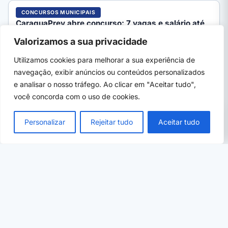
CONCURSOS MUNICIPAIS
CaraguaPrev abre concurso: 7 vagas e salário até
R$ 5,4 mil
Valorizamos a sua privacidade
CaraguaPrev, de Caraguatatuba (SP), abre concurso público
para 7 cargos com salários de R$ 1.706,94 a R$ 5.384,17.…
Utilizamos cookies para melhorar a sua experiência de
navegação, exibir anúncios ou conteúdos personalizados
e analisar o nosso tráfego. Ao clicar em "Aceitar tudo",
você concorda com o uso de cookies.
PRÓXIMO →
×
UFPA abre 160 vagas em cursinho gratuito
Personalizar
Rejeitar tudo
Aceitar tudo
para o Enem: veja como se inscrever
08 de ago, 2026
· 5 min
ENEM, SISU E PROUNI
Fies 2026: MEC convoca lista de espera com 75 mil