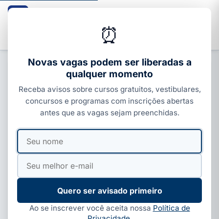
Guia dos Cursos
CURSOS · ENEM · VESTIBULARES · CONCURSOS
⏰
Buscar
Novas vagas podem ser liberadas a
qualquer momento
CURSOS COM CERTIFICADO
Receba avisos sobre cursos gratuitos, vestibulares,
Cursos gratuitos em Rio de Janeiro
concursos e programas com inscrições abertas
2026: onde fazer (SENAI, Senac, IF
antes que as vagas sejam preenchidas.
e online)
Seu
Seu
Por
Ivan Alves
·
08 de jul, 2026
·
5 min de leitura
·
nome
e-
Atualizado em
01 de ago, 2026
mail
Quero ser avisado primeiro
Ao se inscrever você aceita nossa
Política de
Privacidade
.