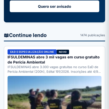
Quero ser avisado
📖
Continue lendo
1474 publicações
EAD E ESPECIALIZAÇÃO ONLINE
NOVO
IFSULDEMINAS abre 3 mil vagas em curso gratuito
de Perícia Ambiental
IFSULDEMINAS abre 3.000 vagas gratuitas no curso EaD de
Perícia Ambiental (200h), Edital 191/2026. Inscrições até 4/9;
veja…