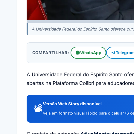
A Universidade Federal do Espírito Santo oferece cur
COMPARTILHAR:
WhatsApp
Telegra
A Universidade Federal do Espírito Santo ofe
abertas na Plataforma Colibri para educadores
Versão Web Story disponível
📽️
Veja em formato visual rápido para o celular (6 c
O projeto de extensão
AtivaMente: formação