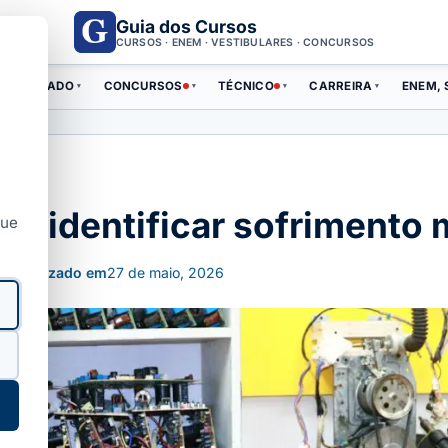
Guia dos Cursos
CURSOS · ENEM · VESTIBULARES · CONCURSOS
ERTIFICADO
CONCURSOS
TÉCNICO
CARREIRA
ENEM, 
▾
▾
▾
▾
a a identificar sofrimento
que
Atualizado em
27 de maio, 2026