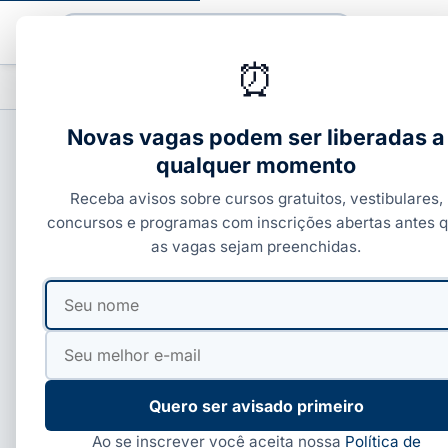
Buscar
⏰
PROFISSIONALIZANTES
CURSOS COM C
▾
Novas vagas podem ser liberadas a
qualquer momento
PROFISSIONALIZANTES E ÁREAS
Receba avisos sobre cursos gratuitos, vestibulares,
Curso gratuito ensin
concursos e programas com inscrições abertas antes 
as vagas sejam preenchidas.
Por
Paloma Guedes
·
01 de abr, 2026
·
4 min de leitura
·
Seu
Seu
nome
e-
mail
Quero ser avisado primeiro
Ao se inscrever você aceita nossa
Política de