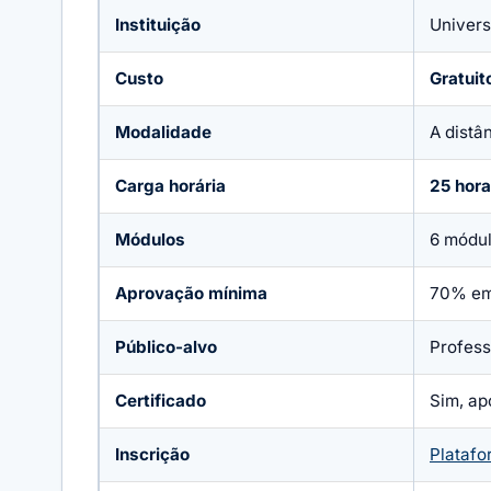
Instituição
Univers
Custo
Gratuit
Modalidade
A distâ
Carga horária
25 hor
Módulos
6 módul
Aprovação mínima
70% em
Público-alvo
Profess
Certificado
Sim, ap
Inscrição
Platafo