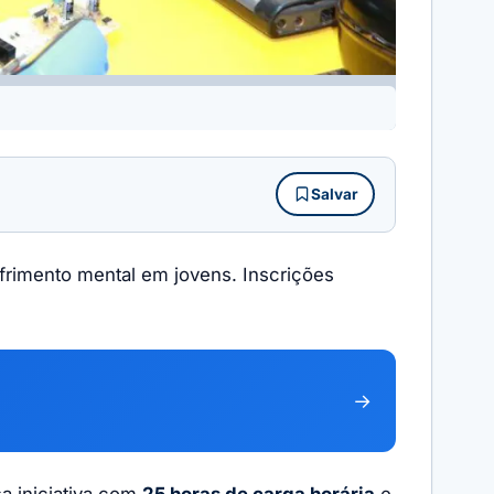
Salvar
ofrimento mental em jovens. Inscrições
→
a iniciativa com
25 horas de carga horária
e