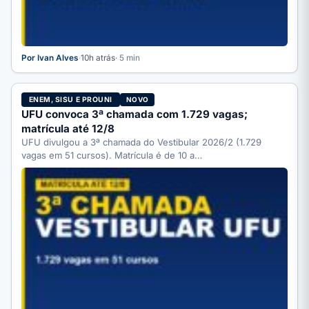
Por Ivan Alves
·
10h atrás
· 5 min
ENEM, SISU E PROUNI
NOVO
UFU convoca 3ª chamada com 1.729 vagas;
matrícula até 12/8
UFU divulgou a 3ª chamada do Vestibular 2026/2 (1.729
vagas em 51 cursos). Matrícula é de 10 a…