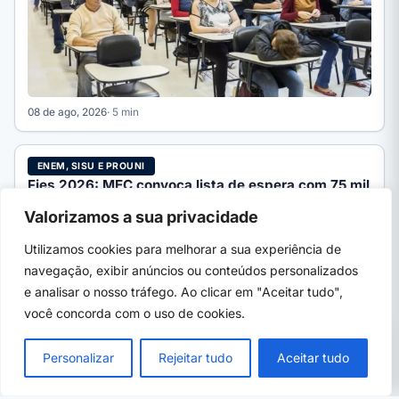
08 de ago, 2026
· 5 min
ENEM, SISU E PROUNI
Fies 2026: MEC convoca lista de espera com 75 mil
vagas
Valorizamos a sua privacidade
MEC inicia a convocação da lista de espera do Fies 2026/2
com mais de 75 mil vagas remanescentes.…
Utilizamos cookies para melhorar a sua experiência de
navegação, exibir anúncios ou conteúdos personalizados
e analisar o nosso tráfego. Ao clicar em "Aceitar tudo",
você concorda com o uso de cookies.
PRÓXIMO →
×
Concursos públicos em Ribeirão Preto (SP)
Personalizar
Rejeitar tudo
Aceitar tudo
2026: editais abertos e como se inscrever