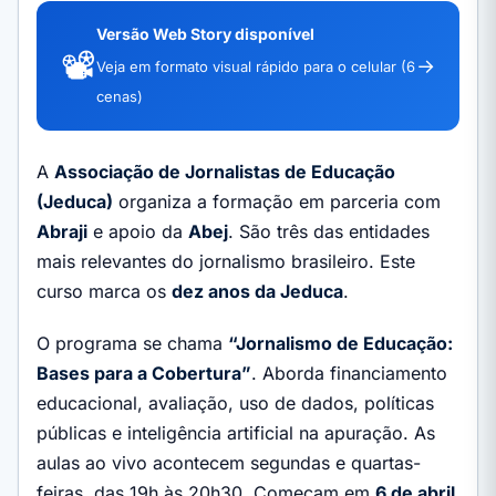
Versão Web Story disponível
📽️
→
Veja em formato visual rápido para o celular (6
cenas)
A
Associação de Jornalistas de Educação
(Jeduca)
organiza a formação em parceria com
Abraji
e apoio da
Abej
. São três das entidades
mais relevantes do jornalismo brasileiro. Este
curso marca os
dez anos da Jeduca
.
O programa se chama
“Jornalismo de Educação:
Bases para a Cobertura”
. Aborda financiamento
educacional, avaliação, uso de dados, políticas
públicas e inteligência artificial na apuração. As
aulas ao vivo acontecem segundas e quartas-
feiras, das 19h às 20h30. Começam em
6 de abril