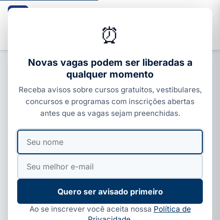
Guia dos Cursos
CURSOS · ENEM · VESTIBULARES · CONCURSOS
⏰
Buscar
Novas vagas podem ser liberadas a
qualquer momento
CONCURSOS ESTADUAIS
Receba avisos sobre cursos gratuitos, vestibulares,
Curso gratuito de jornalismo online
concursos e programas com inscrições abertas
começa em abril; veja como se
antes que as vagas sejam preenchidas.
inscrever
Seu
Seu
Por
Paloma Guedes
·
01 de abr, 2026
·
4 min de leitura
·
nome
e-
Atualizado em
11 de jun, 2026
mail
Quero ser avisado primeiro
Ao se inscrever você aceita nossa
Política de
Privacidade
.