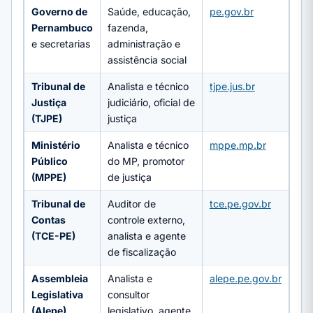
Governo de
Saúde, educação,
pe.gov.br
Pernambuco
fazenda,
e secretarias
administração e
assistência social
Tribunal de
Analista e técnico
tjpe.jus.br
Justiça
judiciário, oficial de
(TJPE)
justiça
Ministério
Analista e técnico
mppe.mp.br
Público
do MP, promotor
(MPPE)
de justiça
Tribunal de
Auditor de
tce.pe.gov.br
Contas
controle externo,
(TCE-PE)
analista e agente
de fiscalização
Assembleia
Analista e
alepe.pe.gov.br
Legislativa
consultor
(Alepe)
legislativo, agente