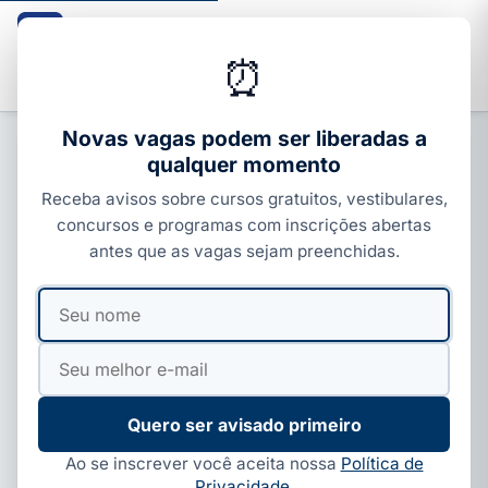
Guia dos Cursos
CURSOS · ENEM · VESTIBULARES · CONCURSOS
⏰
Buscar
Novas vagas podem ser liberadas a
qualquer momento
CONCURSOS ESTADUAIS
Receba avisos sobre cursos gratuitos, vestibulares,
Concursos públicos em
concursos e programas com inscrições abertas
Pernambuco 2026: 84 vagas
antes que as vagas sejam preenchidas.
abertas e como se inscrever
Seu
Seu
Por
Ivan Alves
·
08 de jul, 2026
·
9 min de leitura
·
nome
e-
Atualizado em
03 de ago, 2026
mail
Quero ser avisado primeiro
Ao se inscrever você aceita nossa
Política de
Privacidade
.