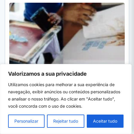
quanto…
Valorizamos a sua privacidade
Por Ivan Alves
·
8h atrás
· 6 min
Utilizamos cookies para melhorar a sua experiência de
CONCURSOS MUNICIPAIS
NOVO
EM ALTA
navegação, exibir anúncios ou conteúdos personalizados
CaraguaPrev abre concurso: 7 vagas e salário até
e analisar o nosso tráfego. Ao clicar em "Aceitar tudo",
R$ 5,4 mil
você concorda com o uso de cookies.
CaraguaPrev, de Caraguatatuba (SP), abre concurso público
PRÓXIMO →
para 7 cargos com salários de R$ 1.706,94 a R$ 5.384,17.…
×
CaraguaPrev abre concurso: 7 vagas e
Personalizar
Rejeitar tudo
Aceitar tudo
salário até R$ 5,4 mil