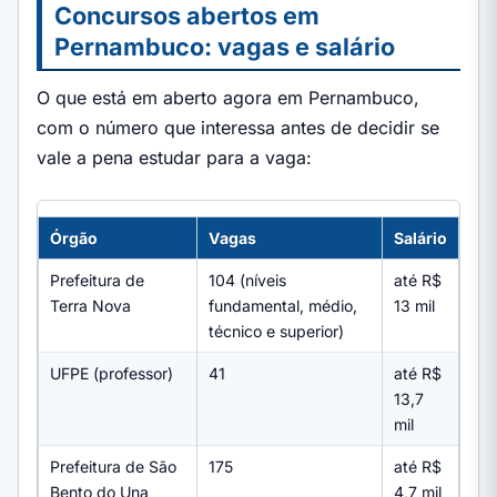
Concursos abertos em
Pernambuco: vagas e salário
O que está em aberto agora em Pernambuco,
com o número que interessa antes de decidir se
vale a pena estudar para a vaga:
Órgão
Vagas
Salário
Prefeitura de
104 (níveis
até R$
Terra Nova
fundamental, médio,
13 mil
técnico e superior)
UFPE (professor)
41
até R$
13,7
mil
Prefeitura de São
175
até R$
Bento do Una
4,7 mil