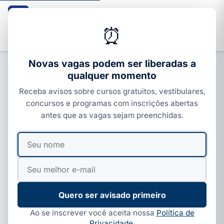
Guia dos Cursos
CURSOS · ENEM · VESTIBULARES · CONCURSOS
⏰
Buscar
Novas vagas podem ser liberadas a
qualquer momento
CONCURSOS ESTADUAIS
Receba avisos sobre cursos gratuitos, vestibulares,
Concursos públicos em Pará
concursos e programas com inscrições abertas
2026: 386 vagas abertas e como
antes que as vagas sejam preenchidas.
se inscrever
Seu
Seu
Por
Ivan Alves
·
08 de jul, 2026
·
8 min de leitura
·
nome
e-
Atualizado em
01 de ago, 2026
mail
Quero ser avisado primeiro
Ao se inscrever você aceita nossa
Política de
Privacidade
.