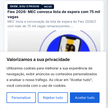
ENEM, SISU E PROUNI
NOVO
Fies 2026: MEC convoca lista de espera com 75 mil
vagas
MEC inicia a convocação da lista de espera do Fies 2026/2
com mais de 75 mil vagas remanescentes.…
Valorizamos a sua privacidade
Utilizamos cookies para melhorar a sua experiência de
navegação, exibir anúncios ou conteúdos personalizados
e analisar o nosso tráfego. Ao clicar em "Aceitar tudo",
você concorda com o uso de cookies.
Por Ivan Alves
·
10h atrás
· 5 min
PRÓXIMO →
×
CaraguaPrev abre concurso: 7 vagas e
Personalizar
Rejeitar tudo
Aceitar tudo
salário até R$ 5,4 mil
CURSOS SENAI
EM ALTA
SENAI Sergipe tem 8 turmas gratuitas abertas em