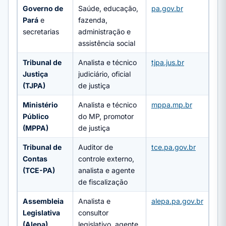
Governo de
Saúde, educação,
pa.gov.br
Pará
e
fazenda,
secretarias
administração e
assistência social
Tribunal de
Analista e técnico
tjpa.jus.br
Justiça
judiciário, oficial
(TJPA)
de justiça
Ministério
Analista e técnico
mppa.mp.br
Público
do MP, promotor
(MPPA)
de justiça
Tribunal de
Auditor de
tce.pa.gov.br
Contas
controle externo,
(TCE-PA)
analista e agente
de fiscalização
Assembleia
Analista e
alepa.pa.gov.br
Legislativa
consultor
(Alepa)
legislativo, agente