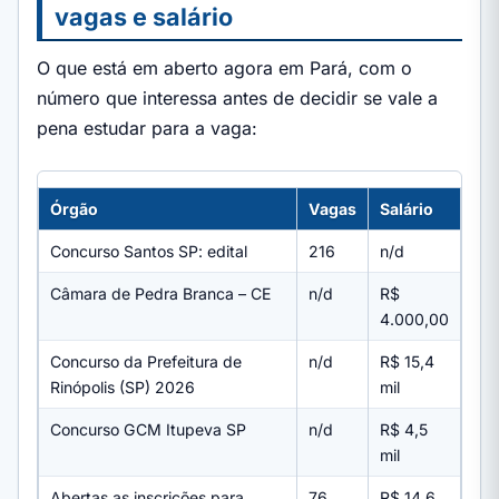
vagas e salário
O que está em aberto agora em Pará, com o
número que interessa antes de decidir se vale a
pena estudar para a vaga:
Órgão
Vagas
Salário
Concurso Santos SP: edital
216
n/d
Câmara de Pedra Branca – CE
n/d
R$
4.000,00
Concurso da Prefeitura de
n/d
R$ 15,4
Rinópolis (SP) 2026
mil
Concurso GCM Itupeva SP
n/d
R$ 4,5
mil
Abertas as inscrições para
76
R$ 14,6