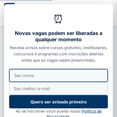
Guia dos Cursos
CURSOS · ENEM · VESTIBULARES · CONCURSOS
⏰
Buscar
Novas vagas podem ser liberadas a
qualquer momento
CONCURSOS FEDERAIS
Receba avisos sobre cursos gratuitos, vestibulares,
Concurso Banco do Brasil 2026:
concursos e programas com inscrições abertas
vagas, salário de R$ 3.622 e edital
antes que as vagas sejam preenchidas.
Por
Ivan Alves
·
30 de maio, 2026
·
4 min de leitura
·
Seu
Seu
Atualizado em
18 de jun, 2026
nome
e-
mail
Quero ser avisado primeiro
Ao se inscrever você aceita nossa
Política de
Privacidade
.