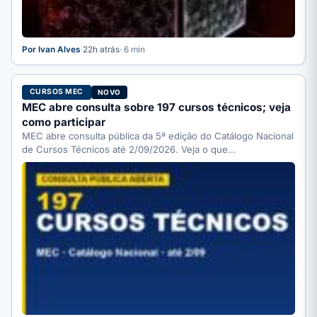
Por Ivan Alves
·
22h atrás
· 6 min
CURSOS MEC
NOVO
MEC abre consulta sobre 197 cursos técnicos; veja
como participar
MEC abre consulta pública da 5ª edição do Catálogo Nacional
de Cursos Técnicos até 2/09/2026. Veja o que…