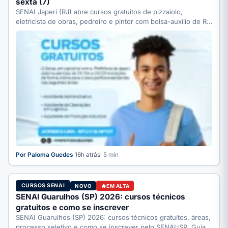
sexta (7)
SENAI Japeri (RJ) abre cursos gratuitos de pizzaiolo,
eletricista de obras, pedreiro e pintor com bolsa-auxílio de R$
…
Por Paloma Guedes
·
16h atrás
· 5 min
CURSOS SENAI
NOVO
EM ALTA
SENAI Guarulhos (SP) 2026: cursos técnicos
gratuitos e como se inscrever
SENAI Guarulhos (SP) 2026: cursos técnicos gratuitos, áreas,
processo seletivo e como se inscrever pelo SENAI-SP. Guia