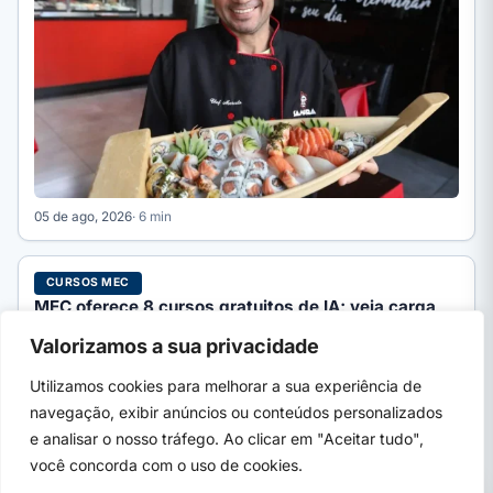
05 de ago, 2026
· 6 min
CURSOS MEC
MEC oferece 8 cursos gratuitos de IA; veja carga
horária e inscrição
Valorizamos a sua privacidade
O MEC oferece 8 cursos gratuitos de Inteligência Artificial na
Avamec, de 20h a 180h, com certificado. Veja…
Utilizamos cookies para melhorar a sua experiência de
navegação, exibir anúncios ou conteúdos personalizados
e analisar o nosso tráfego. Ao clicar em "Aceitar tudo",
você concorda com o uso de cookies.
PRÓXIMO →