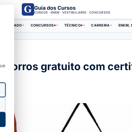
Guia dos Cursos
CURSOS · ENEM · VESTIBULARES · CONCURSOS
ERTIFICADO
CONCURSOS
TÉCNICO
CARREIRA
ENEM, 
▾
▾
▾
▾
ocorros gratuito com cert
que