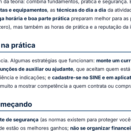
m da teoria: combina fundamentos, prática e segurança.
tas e equipamentos
, as
técnicas do dia a dia
da ativida
a horária e boa parte prática
preparam melhor para as p
zero), mas também as horas de prática e a reputação da i
na prática
ncia. Algumas estratégias que funcionam:
monte um currí
funções de auxiliar ou ajudante
, que aceitam quem está
iência e indicações; e
cadastre-se no SINE e em aplicat
a muito a mostrar competência a quem contrata ou compr
começando
rte de segurança
(as normas existem para proteger você
de estão os melhores ganhos;
não se organizar finance