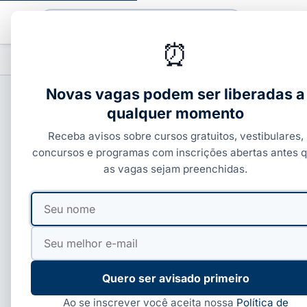
Buscar
⏰
PROFISSIONALIZANTES
CURSOS COM C
▾
Novas vagas podem ser liberadas a
qualquer momento
PROFISSIONALIZANTES E ÁREAS
Receba avisos sobre cursos gratuitos, vestibulares,
Curso de primeiros s
concursos e programas com inscrições abertas antes 
as vagas sejam preenchidas.
fazer
Seu
Seu
nome
e-
Por
Ivan Alves
·
08 de jul, 2026
·
5 min de leitura
mail
Quero ser avisado primeiro
Ao se inscrever você aceita nossa
Política de