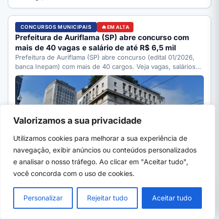
CONCURSOS MUNICIPAIS
EM ALTA
Prefeitura de Auriflama (SP) abre concurso com
mais de 40 vagas e salário de até R$ 6,5 mil
Prefeitura de Auriflama (SP) abre concurso (edital 01/2026,
banca Inepam) com mais de 40 cargos. Veja vagas, salários…
Valorizamos a sua privacidade
Utilizamos cookies para melhorar a sua experiência de
navegação, exibir anúncios ou conteúdos personalizados
e analisar o nosso tráfego. Ao clicar em "Aceitar tudo",
você concorda com o uso de cookies.
PRÓXIMO →
07 de ago, 2026
· 5 min
×
Curso de biscuit: o que aprende, quanto
Personalizar
Rejeitar tudo
Aceitar tudo
ganha e onde fazer 2026