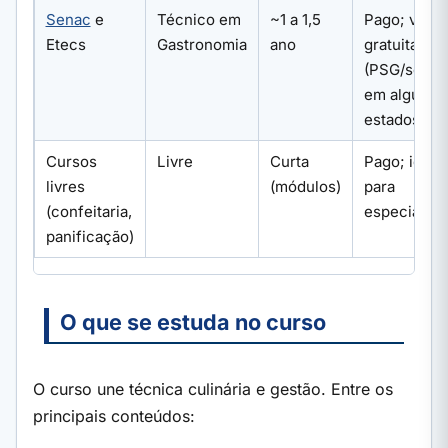
Senac
e
Técnico em
~1 a 1,5
Pago; vaga
Etecs
Gastronomia
ano
gratuitas
(PSG/seleç
em alguns
estados
Cursos
Livre
Curta
Pago; ideal
livres
(módulos)
para
(confeitaria,
especializa
panificação)
O que se estuda no curso
O curso une técnica culinária e gestão. Entre os
principais conteúdos: