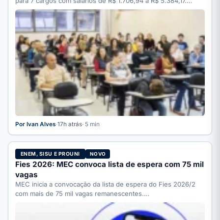
para 7 cargos com salários de R$ 1.706,94 a R$ 5.384,17.…
Por Ivan Alves
·
17h atrás
· 5 min
ENEM, SISU E PROUNI
NOVO
Fies 2026: MEC convoca lista de espera com 75 mil
vagas
MEC inicia a convocação da lista de espera do Fies 2026/2
com mais de 75 mil vagas remanescentes.…