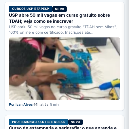
CURSOS USP E FAPESP
NOVO
USP abre 50 mil vagas em curso gratuito sobre
TDAH; veja como se inscrever
USP abriu 50 mil vagas no curso gratuito "TDAH sem Mitos",
100% online e com certificado. Inscrições até…
Por Ivan Alves
·
14h atrás
· 5 min
PROFISSIONALIZANTES E ÁREAS
NOVO
Curso de estamparia e serigrafia: o que aprende e