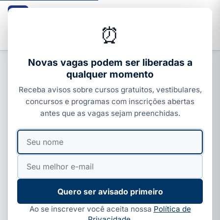
Guia dos Cursos
CURSOS · ENEM · VESTIBULARES · CONCURSOS
⏰
Buscar
Novas vagas podem ser liberadas a
qualquer momento
CARREIRA E MERCADO
Receba avisos sobre cursos gratuitos, vestibulares,
Curso de Gastronomia: tecnólogo,
concursos e programas com inscrições abertas
técnico, duração e salário 2026
antes que as vagas sejam preenchidas.
Por
Ivan Alves
·
08 de jun, 2026
·
5 min de leitura
·
Seu
Seu
Atualizado em
18 de jun, 2026
nome
e-
mail
Quero ser avisado primeiro
Ao se inscrever você aceita nossa
Política de
Privacidade
.