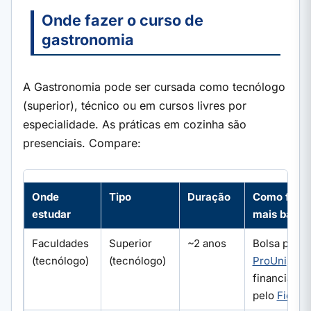
Onde fazer o curso de
gastronomia
A Gastronomia pode ser cursada como tecnólogo
(superior), técnico ou em cursos livres por
especialidade. As práticas em cozinha são
presenciais. Compare:
Onde
Tipo
Duração
Como fica
estudar
mais barat
Faculdades
Superior
~2 anos
Bolsa pelo
(tecnólogo)
(tecnólogo)
ProUni
e
financiame
pelo
Fies