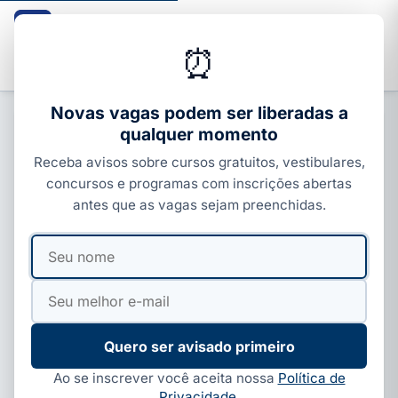
Guia dos Cursos
CURSOS · ENEM · VESTIBULARES · CONCURSOS
⏰
Buscar
Novas vagas podem ser liberadas a
qualquer momento
PROFISSIONALIZANTES E ÁREAS
Receba avisos sobre cursos gratuitos, vestibulares,
Curso de extensão de cílios: o que
concursos e programas com inscrições abertas
aprende, quanto ganha e onde
antes que as vagas sejam preenchidas.
fazer 2026
Seu
Seu
Por
Ivan Alves
·
09 de jul, 2026
·
6 min de leitura
·
nome
e-
Atualizado em
15 de jul, 2026
mail
Quero ser avisado primeiro
Ao se inscrever você aceita nossa
Política de
Privacidade
.