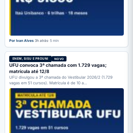
Por Ivan Alves
·
3h atrás
· 5 min
ENEM, SISU E PROUNI
NOVO
UFU convoca 3ª chamada com 1.729 vagas;
matrícula até 12/8
UFU divulgou a 3ª chamada do Vestibular 2026/2 (1.729
vagas em 51 cursos). Matrícula é de 10 a…