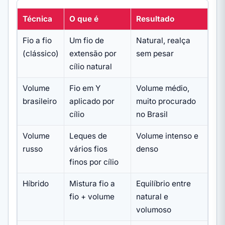
Técnica
O que é
Resultado
Fio a fio
Um fio de
Natural, realça
(clássico)
extensão por
sem pesar
cílio natural
Volume
Fio em Y
Volume médio,
brasileiro
aplicado por
muito procurado
cílio
no Brasil
Volume
Leques de
Volume intenso e
russo
vários fios
denso
finos por cílio
Híbrido
Mistura fio a
Equilíbrio entre
fio + volume
natural e
volumoso