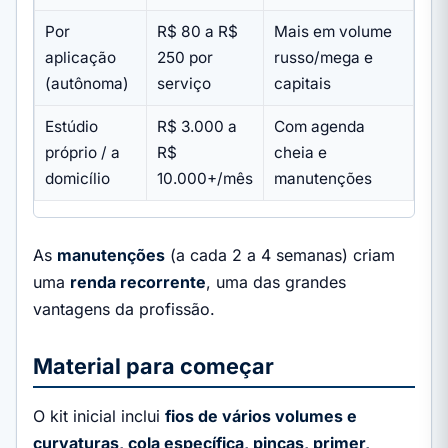
Por
R$ 80 a R$
Mais em volume
aplicação
250 por
russo/mega e
(autônoma)
serviço
capitais
Estúdio
R$ 3.000 a
Com agenda
próprio / a
R$
cheia e
domicílio
10.000+/mês
manutenções
As
manutenções
(a cada 2 a 4 semanas) criam
uma
renda recorrente
, uma das grandes
vantagens da profissão.
Material para começar
O kit inicial inclui
fios de vários volumes e
curvaturas, cola específica, pinças, primer,