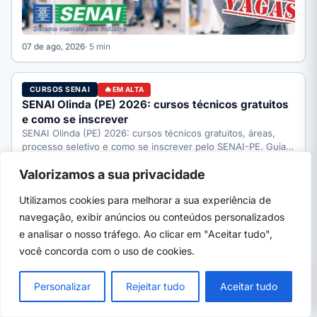
07 de ago, 2026
· 5 min
CURSOS SENAI
EM ALTA
SENAI Olinda (PE) 2026: cursos técnicos gratuitos
e como se inscrever
SENAI Olinda (PE) 2026: cursos técnicos gratuitos, áreas,
processo seletivo e como se inscrever pelo SENAI-PE. Guia
completo.
Valorizamos a sua privacidade
Utilizamos cookies para melhorar a sua experiência de
navegação, exibir anúncios ou conteúdos personalizados
e analisar o nosso tráfego. Ao clicar em "Aceitar tudo",
você concorda com o uso de cookies.
PRÓXIMO →
×
Curso de biscuit: o que aprende, quanto
Personalizar
Rejeitar tudo
Aceitar tudo
ganha e onde fazer 2026