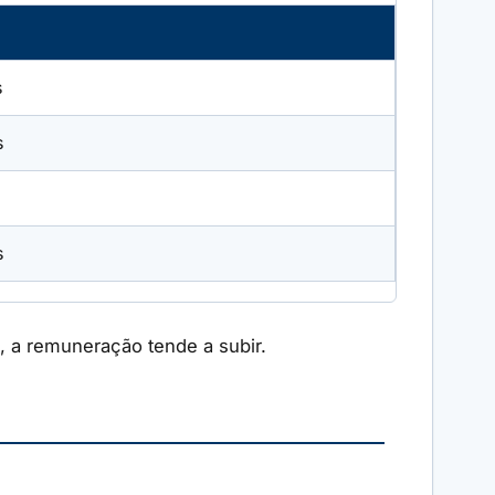
s
s
s
, a remuneração tende a subir.