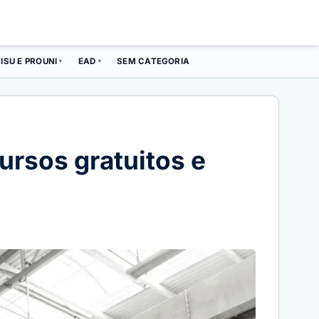
ISU E PROUNI
EAD
SEM CATEGORIA
▾
▾
rsos gratuitos e