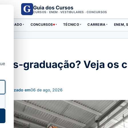
Guia dos Cursos
CURSOS · ENEM · VESTIBULARES · CONCURSOS
ERTIFICADO
CONCURSOS
TÉCNICO
CARREIRA
ENEM, S
▾
▾
▾
▾
pós-graduação? Veja os cu
que
Atualizado em
06 de ago, 2026