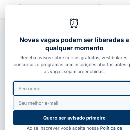
Buscar
⏰
PROFISSIONALIZANTES
CURSOS COM C
▾
Novas vagas podem ser liberadas a
qualquer momento
CURSOS SENAI
Receba avisos sobre cursos gratuitos, vestibulares,
SENAI Sorocaba tem 
concursos e programas com inscrições abertas antes 
as vagas sejam preenchidas.
pagos
Seu
Seu
nome
e-
Por
Paloma Guedes
·
06 de jun, 2026
·
5 min de leitura
·
mail
Quero ser avisado primeiro
Ao se inscrever você aceita nossa
Política de