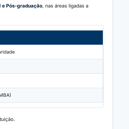
al e Pós-graduação
, nas áreas ligadas a
aridade
/MBA)
tuição.