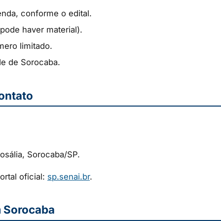
nda, conforme o edital.
pode haver material).
mero limitado.
de de Sorocaba.
ontato
osália, Sorocaba/SP.
rtal oficial:
sp.senai.br
.
m Sorocaba