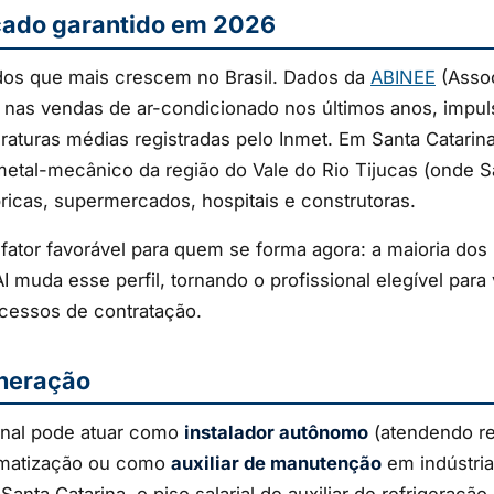
cado garantido em 2026
 dos que mais crescem no Brasil. Dados da
ABINEE
(Assoc
 nas vendas de ar-condicionado nos últimos anos, impul
uras médias registradas pelo Inmet. Em Santa Catarina, 
e metal-mecânico da região do Vale do Rio Tijucas (onde 
ricas, supermercados, hospitais e construtoras.
ator favorável para quem se forma agora: a maioria dos p
AI muda esse perfil, tornando o profissional elegível p
cessos de contratação.
uneração
ional pode atuar como
instalador autônomo
(atendendo re
matização ou como
auxiliar de manutenção
em indústria
ta Catarina, o piso salarial de auxiliar de refrigeração 