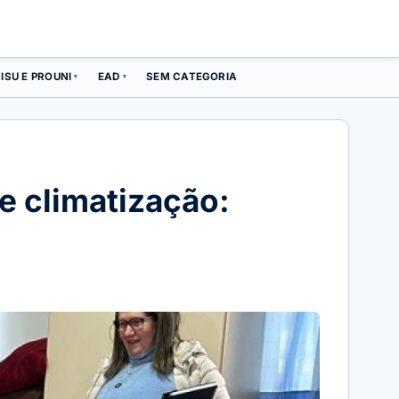
ISU E PROUNI
EAD
SEM CATEGORIA
▾
▾
e climatização: