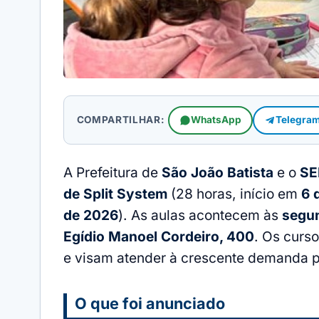
COMPARTILHAR:
WhatsApp
Telegra
A Prefeitura de
São João Batista
e o
SE
de Split System
(28 horas, início em
6 
de 2026
). As aulas acontecem às
segun
Egídio Manoel Cordeiro, 400
. Os curs
e visam atender à crescente demanda po
O que foi anunciado