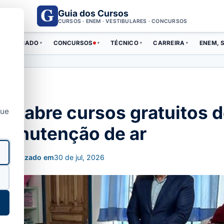
Guia dos Cursos
CURSOS · ENEM · VESTIBULARES · CONCURSOS
ERTIFICADO
CONCURSOS
TÉCNICO
CARREIRA
ENEM, S
▾
▾
▾
▾
ta abre cursos gratuitos d
que
e manutenção de ar
Atualizado em
30 de jul, 2026