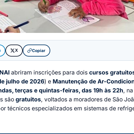
m
X
Copiar
NAI
abriram inscrições para dois
cursos gratuito
de julho de 2026
) e
Manutenção de Ar-Condicio
das, terças e quintas-feiras, das 19h às 22h
, n
os são
gratuitos
, voltados a moradores de São Joã
r técnicos especializados em sistemas de refrig