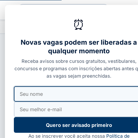
Buscar
⏰
PROFISSIONALIZANTES
CURSOS COM C
▾
Novas vagas podem ser liberadas a
qualquer momento
CURSOS SENAI
Receba avisos sobre cursos gratuitos, vestibulares,
SENAI São João Batis
concursos e programas com inscrições abertas antes 
as vagas sejam preenchidas.
instalador de split 
Seu
Seu
nome
e-
Por
Paloma Guedes
·
29 de jun, 2026
·
6 min de leitura
·
mail
Quero ser avisado primeiro
Ao se inscrever você aceita nossa
Política de