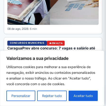
08 de ago, 2026
· 6 min
CONCURSOS MUNICIPAIS
EM ALTA
CaraguaPrev abre concurso: 7 vagas e salário até
R$ 5,4 mil
CaraguaPrev, de Caraguatatuba (SP), abre concurso público
Valorizamos a sua privacidade
para 7 cargos com salários de R$ 1.706,94 a R$ 5.384,17.…
Utilizamos cookies para melhorar a sua experiência de
navegação, exibir anúncios ou conteúdos personalizados
e analisar o nosso tráfego. Ao clicar em "Aceitar tudo",
você concorda com o uso de cookies.
PRÓXIMO →
×
SENAI-RN oferece 2 mil vagas em 17 cursos
Personalizar
Rejeitar tudo
Aceitar tudo
gratuitos a distância