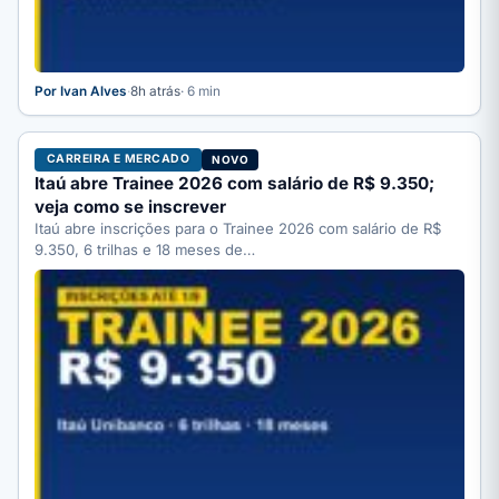
Por Ivan Alves
·
8h atrás
· 6 min
CARREIRA E MERCADO
NOVO
Itaú abre Trainee 2026 com salário de R$ 9.350;
veja como se inscrever
Itaú abre inscrições para o Trainee 2026 com salário de R$
9.350, 6 trilhas e 18 meses de…