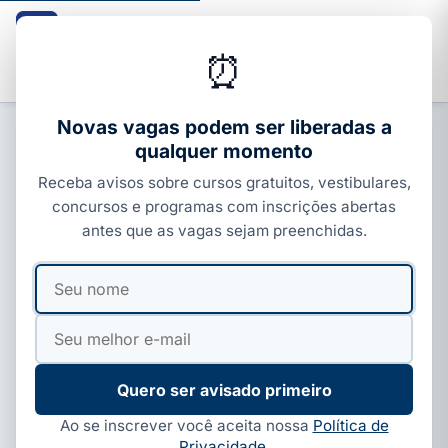
Guia dos Cursos
CURSOS · ENEM · VESTIBULARES · CONCURSOS
⏰
Buscar
Novas vagas podem ser liberadas a
qualquer momento
CURSOS SENAI
Receba avisos sobre cursos gratuitos, vestibulares,
SENAI Osasco tem curso técnico
concursos e programas com inscrições abertas
gratuito e pós-graduação
antes que as vagas sejam preenchidas.
Por
Paloma Guedes
·
06 de jun, 2026
·
5 min de leitura
·
Seu
Seu
Atualizado em
06 de ago, 2026
nome
e-
mail
Quero ser avisado primeiro
Ao se inscrever você aceita nossa
Política de
Privacidade
.