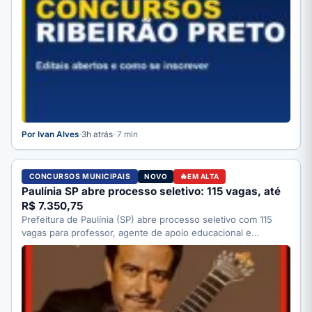
Por Ivan Alves
·
3h atrás
· 7 min
CONCURSOS MUNICIPAIS
NOVO
EM ALTA
Paulínia SP abre processo seletivo: 115 vagas, até
R$ 7.350,75
Prefeitura de Paulínia (SP) abre processo seletivo com 115
vagas para professor, agente de apoio educacional e
motorista;…