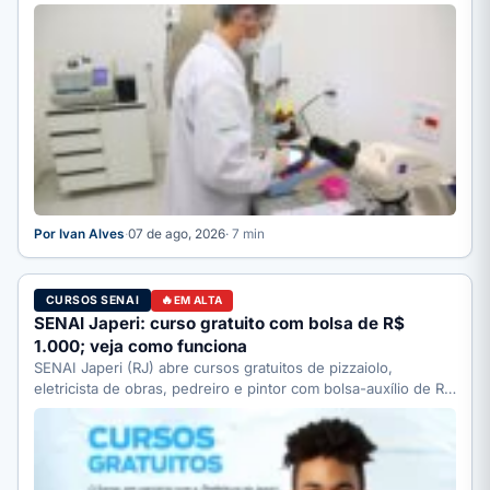
completo.
Por Ivan Alves
·
07 de ago, 2026
· 7 min
CURSOS SENAI
EM ALTA
SENAI Japeri: curso gratuito com bolsa de R$
1.000; veja como funciona
SENAI Japeri (RJ) abre cursos gratuitos de pizzaiolo,
eletricista de obras, pedreiro e pintor com bolsa-auxílio de R$
…