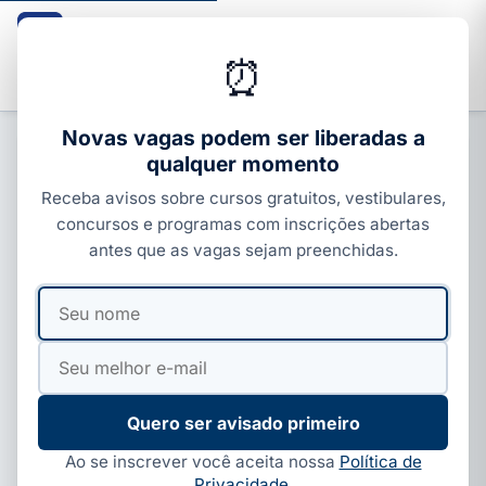
Guia dos Cursos
CURSOS · ENEM · VESTIBULARES · CONCURSOS
⏰
Buscar
Novas vagas podem ser liberadas a
qualquer momento
CURSOS SENAI
Receba avisos sobre cursos gratuitos, vestibulares,
SENAI Ipirá: cursos técnicos com
concursos e programas com inscrições abertas
vagas gratuitas; veja os requisitos
antes que as vagas sejam preenchidas.
Por
Paloma Guedes
·
06 de jun, 2026
·
5 min de leitura
·
Seu
Seu
Atualizado em
03 de ago, 2026
nome
e-
mail
Quero ser avisado primeiro
Ao se inscrever você aceita nossa
Política de
Privacidade
.