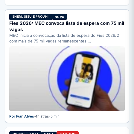
ENEM, SISU E PROUNI
NOVO
Fies 2026: MEC convoca lista de espera com 75 mil
vagas
MEC inicia a convocação da lista de espera do Fies 2026/2
com mais de 75 mil vagas remanescentes.…
Por Ivan Alves
·
4h atrás
· 5 min