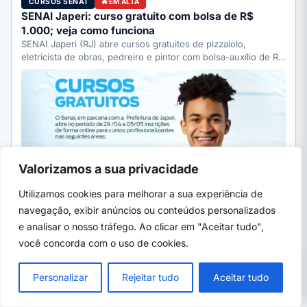
CURSOS SENAI
EM ALTA
SENAI Japeri: curso gratuito com bolsa de R$
1.000; veja como funciona
SENAI Japeri (RJ) abre cursos gratuitos de pizzaiolo,
eletricista de obras, pedreiro e pintor com bolsa-auxílio de R$
…
Valorizamos a sua privacidade
Utilizamos cookies para melhorar a sua experiência de
navegação, exibir anúncios ou conteúdos personalizados
e analisar o nosso tráfego. Ao clicar em "Aceitar tudo",
06 de ago, 2026
· 6 min
você concorda com o uso de cookies.
PRÓXIMO →
×
SENAI Sergipe tem 8 turmas gratuitas
CURSOS SENAI
EM ALTA
Personalizar
Rejeitar tudo
Aceitar tudo
SENAI Guarulhos (SP) 2026: cursos técnicos
abertas em Aracaju e Estância; uma
inscrição fecha hoje
gratuitos e como se inscrever