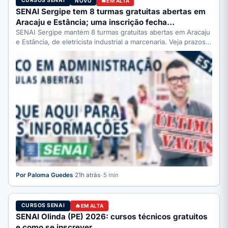
CURSOS SENAI
NOVO
EM ALTA
SENAI Sergipe tem 8 turmas gratuitas abertas em
Aracaju e Estância; uma inscrição fecha…
SENAI Sergipe mantém 8 turmas gratuitas abertas em Aracaju
e Estância, de eletricista industrial a marcenaria. Veja prazos:
…
Por Paloma Guedes
·
21h atrás
· 5 min
CURSOS SENAI
EM ALTA
SENAI Olinda (PE) 2026: cursos técnicos gratuitos
e como se inscrever