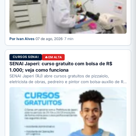
Por Ivan Alves
·
07 de ago, 2026
· 7 min
CURSOS SENAI
EM ALTA
SENAI Japeri: curso gratuito com bolsa de R$
1.000; veja como funciona
SENAI Japeri (RJ) abre cursos gratuitos de pizzaiolo,
eletricista de obras, pedreiro e pintor com bolsa-auxílio de R$
…