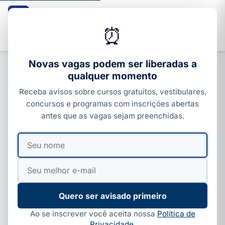
Guia dos Cursos
CURSOS · ENEM · VESTIBULARES · CONCURSOS
⏰
Buscar
Novas vagas podem ser liberadas a
qualquer momento
CURSOS SENAI
Receba avisos sobre cursos gratuitos, vestibulares,
SENAI Feira de Santana: cursos
concursos e programas com inscrições abertas
técnicos com vagas gratuitas
antes que as vagas sejam preenchidas.
Por
Paloma Guedes
·
06 de jun, 2026
·
5 min de leitura
·
Seu
Seu
Atualizado em
06 de ago, 2026
nome
e-
mail
Quero ser avisado primeiro
Ao se inscrever você aceita nossa
Política de
Privacidade
.