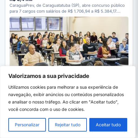
CaraguaPrev, de Caraguatatuba (SP), abre concurso público
para 7 cargos com salários de R$ 1.706,94 a R$ 5.384,17.…
Valorizamos a sua privacidade
Utilizamos cookies para melhorar a sua experiência de
08 de ago, 2026
· 5 min
navegação, exibir anúncios ou conteúdos personalizados
e analisar o nosso tráfego. Ao clicar em "Aceitar tudo",
ENEM, SISU E PROUNI
você concorda com o uso de cookies.
Fies 2026: MEC convoca lista de espera com 75 mil
PRÓXIMO →
vagas
×
SENAI-RN oferece 2 mil vagas em 17 cursos
Personalizar
Rejeitar tudo
Aceitar tudo
MEC inicia a convocação da lista de espera do Fies 2026/2
gratuitos a distância
com mais de 75 mil vagas remanescentes.…