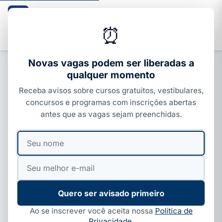
Guia dos Cursos
CURSOS · ENEM · VESTIBULARES · CONCURSOS
⏰
Buscar
Novas vagas podem ser liberadas a
qualquer momento
CURSOS SENAI
Receba avisos sobre cursos gratuitos, vestibulares,
SENAI Açailândia abre 35 vagas
concursos e programas com inscrições abertas
gratuitas em Técnico de Segurança
antes que as vagas sejam preenchidas.
do Trabalho: inscrições até 30/06
Seu
Seu
Por
Paloma Guedes
·
19 de jun, 2026
·
7 min de leitura
·
nome
e-
Atualizado em
20 de jul, 2026
mail
Quero ser avisado primeiro
Ao se inscrever você aceita nossa
Política de
Privacidade
.