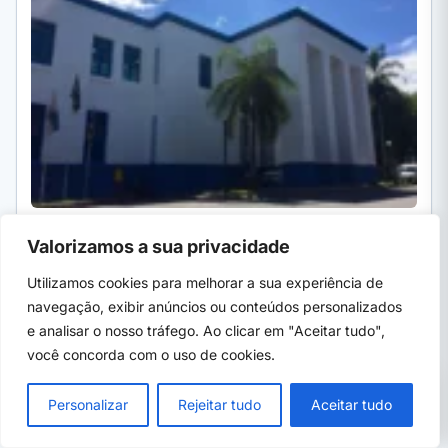
Por Ivan Alves
·
05 de ago, 2026
· 6 min
Valorizamos a sua privacidade
Utilizamos cookies para melhorar a sua experiência de
CURSOS SENAI
SENAI Vitória da Conquista abre 25 vagas gratuitas
navegação, exibir anúncios ou conteúdos personalizados
em curso de padaria e confeitaria
e analisar o nosso tráfego. Ao clicar em "Aceitar tudo",
Prefeitura de Vitória da Conquista (BA) e SENAI abrem 25
você concorda com o uso de cookies.
vagas gratuitas no curso de Auxiliar de Padaria…
PRÓXIMO →
×
SENAI Japeri oferece curso gratuito com
Personalizar
Rejeitar tudo
Aceitar tudo
bolsa até sexta (7)