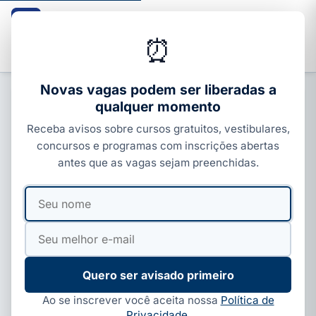
Guia dos Cursos
CURSOS · ENEM · VESTIBULARES · CONCURSOS
⏰
Buscar
Novas vagas podem ser liberadas a
qualquer momento
ENEM, SISU E PROUNI
Receba avisos sobre cursos gratuitos, vestibulares,
ProUni: quem tem direito, qual a
concursos e programas com inscrições abertas
renda e a nota mínima; veja as
antes que as vagas sejam preenchidas.
regras
Seu
Seu
Por
Ivan Alves
·
16 de jun, 2026
·
4 min de leitura
·
nome
e-
Atualizado em
17 de jun, 2026
mail
Quero ser avisado primeiro
Ao se inscrever você aceita nossa
Política de
Privacidade
.