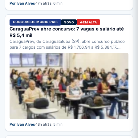
Por Ivan Alves
·
17h atrás
· 6 min
CONCURSOS MUNICIPAIS
NOVO
EM ALTA
CaraguaPrev abre concurso: 7 vagas e salário até
R$ 5,4 mil
CaraguaPrev, de Caraguatatuba (SP), abre concurso público
para 7 cargos com salários de R$ 1.706,94 a R$ 5.384,17.…
Por Ivan Alves
·
18h atrás
· 5 min