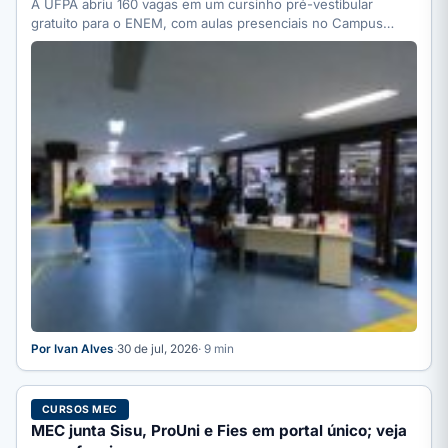
A UFPA abriu 160 vagas em um cursinho pré-vestibular
gratuito para o ENEM, com aulas presenciais no Campus…
Por Ivan Alves
·
30 de jul, 2026
· 9 min
CURSOS MEC
MEC junta Sisu, ProUni e Fies em portal único; veja