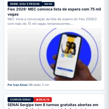
ENEM, SISU E PROUNI
NOVO
Fies 2026: MEC convoca lista de espera com 75 mil
vagas
MEC inicia a convocação da lista de espera do Fies 2026/2
com mais de 75 mil vagas remanescentes.…
Por Ivan Alves
·
18h atrás
· 5 min
CURSOS SENAI
EM ALTA
SENAI Sergipe tem 8 turmas gratuitas abertas em