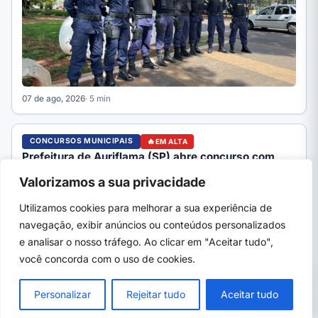
07 de ago, 2026
· 5 min
CONCURSOS MUNICIPAIS
EM ALTA
Prefeitura de Auriflama (SP) abre concurso com
mais de 40 vagas e salário de até R$ 6,5 mil
Valorizamos a sua privacidade
Prefeitura de Auriflama (SP) abre concurso (edital 01/2026,
banca Inepam) com mais de 40 cargos. Veja vagas, salários…
Utilizamos cookies para melhorar a sua experiência de
navegação, exibir anúncios ou conteúdos personalizados
e analisar o nosso tráfego. Ao clicar em "Aceitar tudo",
você concorda com o uso de cookies.
PRÓXIMO →
×
Fies 2026: MEC convoca lista de espera com
Personalizar
Rejeitar tudo
Aceitar tudo
75 mil vagas