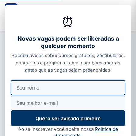
Guia dos Cursos
CURSOS · ENEM · VESTIBULARES · CONCURSOS
⏰
Buscar
Novas vagas podem ser liberadas a
qualquer momento
ENEM, SISU E PROUNI
Receba avisos sobre cursos gratuitos, vestibulares,
ProUni-PE abre 500 bolsas de R$
concursos e programas com inscrições abertas
500 para universitários em
antes que as vagas sejam preenchidas.
Pernambuco
Seu
Seu
Por
Ivan Alves
·
18 de jun, 2026
·
6 min de leitura
·
nome
e-
Atualizado em
08 de jul, 2026
mail
Quero ser avisado primeiro
Ao se inscrever você aceita nossa
Política de
Privacidade
.