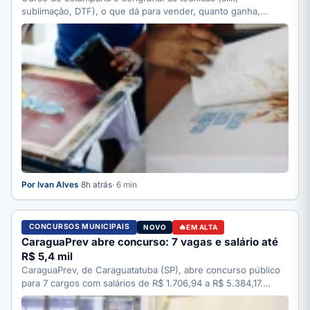
sublimação, DTF), o que dá para vender, quanto ganha,
quanto…
Por Ivan Alves
·
8h atrás
· 6 min
CONCURSOS MUNICIPAIS
NOVO
EM ALTA
CaraguaPrev abre concurso: 7 vagas e salário até
R$ 5,4 mil
CaraguaPrev, de Caraguatatuba (SP), abre concurso público
para 7 cargos com salários de R$ 1.706,94 a R$ 5.384,17.…