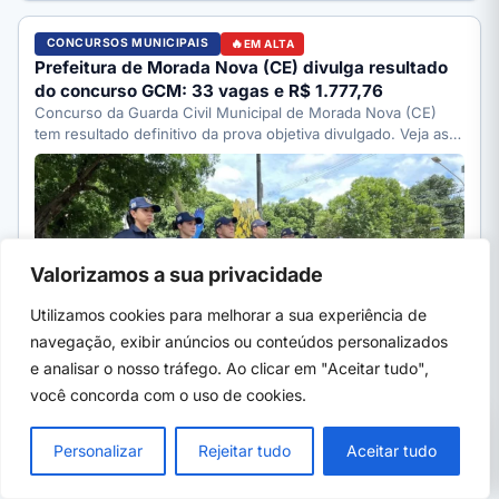
CONCURSOS MUNICIPAIS
EM ALTA
Prefeitura de Morada Nova (CE) divulga resultado
do concurso GCM: 33 vagas e R$ 1.777,76
Concurso da Guarda Civil Municipal de Morada Nova (CE)
tem resultado definitivo da prova objetiva divulgado. Veja as…
Valorizamos a sua privacidade
Utilizamos cookies para melhorar a sua experiência de
navegação, exibir anúncios ou conteúdos personalizados
e analisar o nosso tráfego. Ao clicar em "Aceitar tudo",
você concorda com o uso de cookies.
07 de ago, 2026
· 5 min
PRÓXIMO →
×
Fies 2026: MEC convoca lista de espera com
Personalizar
Rejeitar tudo
Aceitar tudo
75 mil vagas
CONCURSOS MUNICIPAIS
EM ALTA