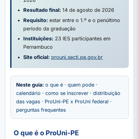
Resultado final:
14 de agosto de 2026
Requisito:
estar entre o 1.º e o penúltimo
período da graduação
Instituições:
23 IES participantes em
Pernambuco
Site oficial:
prouni.secti.pe.gov.br
Neste guia:
o que é
·
quem pode
·
calendário
·
como se inscrever
·
distribuição
das vagas
·
ProUni-PE x ProUni federal
·
perguntas frequentes
O que é o ProUni-PE