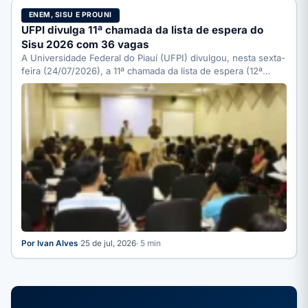
ENEM, SISU E PROUNI
UFPI divulga 11ª chamada da lista de espera do
Sisu 2026 com 36 vagas
A Universidade Federal do Piauí (UFPI) divulgou, nesta sexta-
feira (24/07/2026), a 11ª chamada da lista de espera (12ª…
Por Ivan Alves
·
25 de jul, 2026
· 5 min