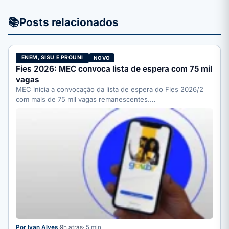
📚
Posts relacionados
ENEM, SISU E PROUNI
NOVO
Fies 2026: MEC convoca lista de espera com 75 mil
vagas
MEC inicia a convocação da lista de espera do Fies 2026/2
com mais de 75 mil vagas remanescentes.…
Por Ivan Alves
·
9h atrás
· 5 min