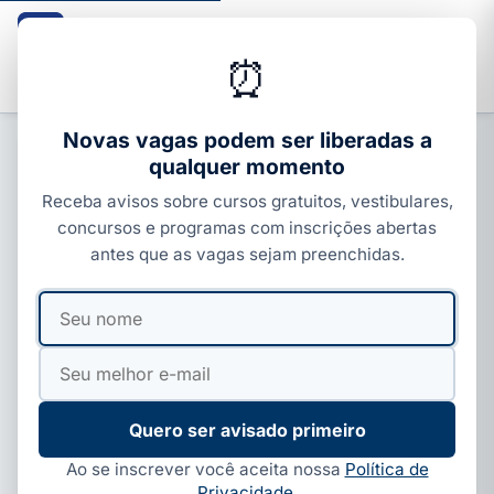
Guia dos Cursos
CURSOS · ENEM · VESTIBULARES · CONCURSOS
⏰
Buscar
Novas vagas podem ser liberadas a
qualquer momento
CONCURSOS ESTADUAIS
Receba avisos sobre cursos gratuitos, vestibulares,
Por que certificado municipal de
concursos e programas com inscrições abertas
costura fica na gaveta e não gera
antes que as vagas sejam preenchidas.
renda
Seu
Seu
Por
Redação Guia dos Cursos
·
30 de abr, 2026
·
nome
e-
10 min de leitura
·
Atualizado em
30 de jul, 2026
mail
Quero ser avisado primeiro
Ao se inscrever você aceita nossa
Política de
Privacidade
.