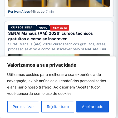
Por Ivan Alves
·
14h atrás
· 7 min
CURSOS SENAI
NOVO
EM ALTA
SENAI Manaus (AM) 2026: cursos técnicos
gratuitos e como se inscrever
SENAI Manaus (AM) 2026: cursos técnicos gratuitos, áreas,
processo seletivo e como se inscrever pelo SENAI-AM. Guia
completo.
Valorizamos a sua privacidade
Utilizamos cookies para melhorar a sua experiência de
navegação, exibir anúncios ou conteúdos personalizados
e analisar o nosso tráfego. Ao clicar em "Aceitar tudo",
você concorda com o uso de cookies.
PRÓXIMO →
×
Prefeitura abre concurso em Chapada dos
Personalizar
Rejeitar tudo
Aceitar tudo
Guimarães com 147 vagas, até R$ 6.265