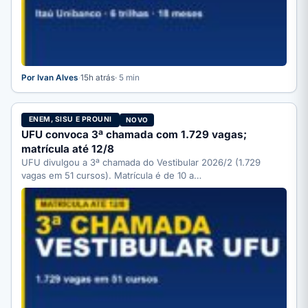
Por Ivan Alves
·
15h atrás
· 5 min
ENEM, SISU E PROUNI
NOVO
UFU convoca 3ª chamada com 1.729 vagas;
matrícula até 12/8
UFU divulgou a 3ª chamada do Vestibular 2026/2 (1.729
vagas em 51 cursos). Matrícula é de 10 a…