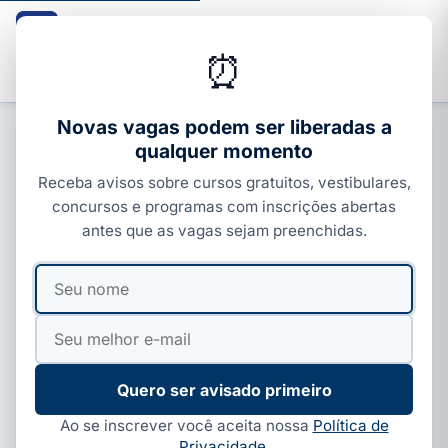
Guia dos Cursos
CURSOS · ENEM · VESTIBULARES · CONCURSOS
⏰
Buscar
Novas vagas podem ser liberadas a
qualquer momento
CURSOS COM CERTIFICADO
Receba avisos sobre cursos gratuitos, vestibulares,
Kultivi É Confiável? Cursos
concursos e programas com inscrições abertas
Gratuitos com Certificado
antes que as vagas sejam preenchidas.
(Idiomas, ENEM, Concursos e OAB)
Seu
Seu
Por
Redação Guia dos Cursos
·
26 de maio, 2026
·
nome
e-
4 min de leitura
·
Atualizado em
30 de jul, 2026
mail
Quero ser avisado primeiro
Ao se inscrever você aceita nossa
Política de
Privacidade
.