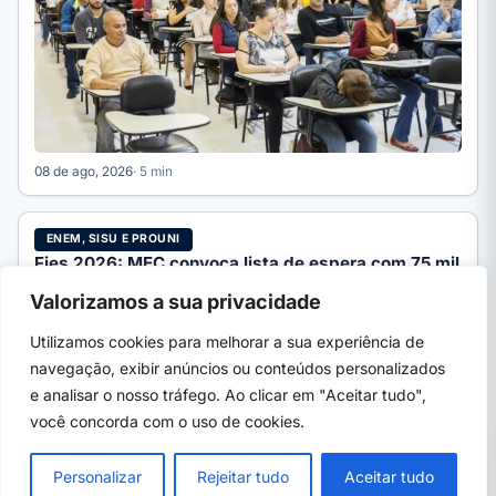
08 de ago, 2026
· 5 min
ENEM, SISU E PROUNI
Fies 2026: MEC convoca lista de espera com 75 mil
vagas
Valorizamos a sua privacidade
MEC inicia a convocação da lista de espera do Fies 2026/2
com mais de 75 mil vagas remanescentes.…
Utilizamos cookies para melhorar a sua experiência de
navegação, exibir anúncios ou conteúdos personalizados
e analisar o nosso tráfego. Ao clicar em "Aceitar tudo",
você concorda com o uso de cookies.
PRÓXIMO →
×
UFU convoca 3ª chamada com 1.729 vagas;
Personalizar
Rejeitar tudo
Aceitar tudo
matrícula até 12/8