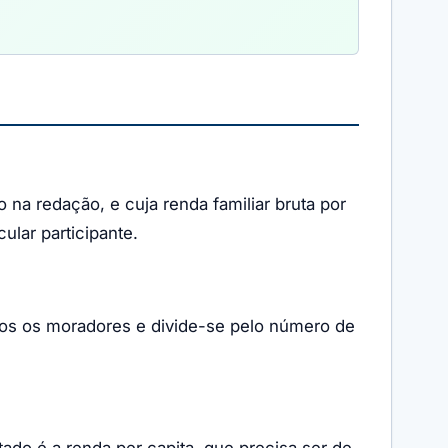
na redação, e cuja renda familiar bruta por
ular participante.
odos os moradores e divide-se pelo número de
do é a renda per capita, que precisa ser de