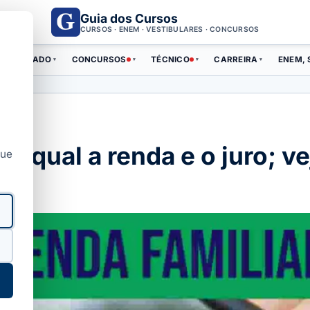
Guia dos Cursos
CURSOS · ENEM · VESTIBULARES · CONCURSOS
ERTIFICADO
CONCURSOS
TÉCNICO
CARREIRA
ENEM, 
▾
▾
▾
▾
o, qual a renda e o juro; ve
que