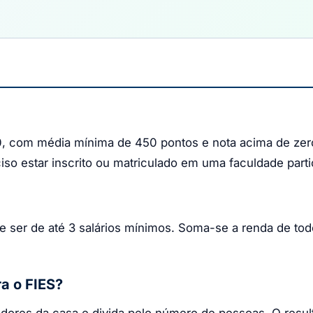
0, com média mínima de 450 pontos e nota acima de zero 
iso estar inscrito ou matriculado em uma faculdade partic
ve ser de até 3 salários mínimos. Soma-se a renda de t
ra o FIES?
ores da casa e divida pelo número de pessoas. O resulta