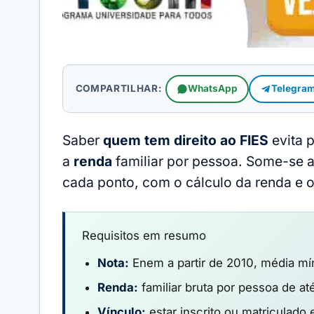
COMPARTILHAR:
WhatsApp
Telegra
Saber
quem tem direito ao FIES
evita 
a
renda
familiar por pessoa. Some-se 
cada ponto, com o cálculo da renda e 
Requisitos em resumo
Nota:
Enem a partir de 2010, média mí
Renda:
familiar bruta por pessoa de at
Vínculo:
estar inscrito ou matriculado 