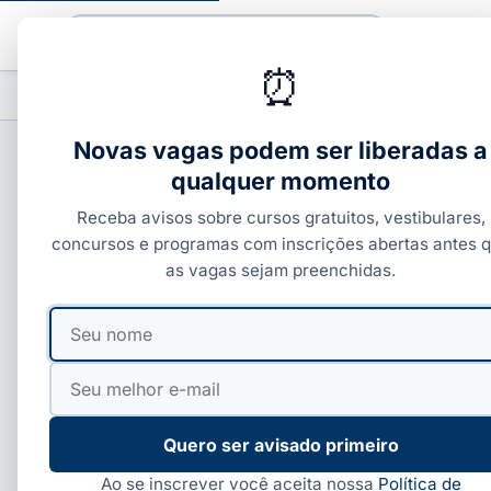
Buscar
⏰
PROFISSIONALIZANTES
CURSOS COM C
▾
Novas vagas podem ser liberadas a
qualquer momento
ENEM, SISU E PROUNI
Receba avisos sobre cursos gratuitos, vestibulares,
FIES: quem tem direit
concursos e programas com inscrições abertas antes 
as vagas sejam preenchidas.
Por
Ivan Alves
·
17 de jun, 2026
·
5 min de leitura
Seu
Seu
nome
e-
mail
Quero ser avisado primeiro
Ao se inscrever você aceita nossa
Política de