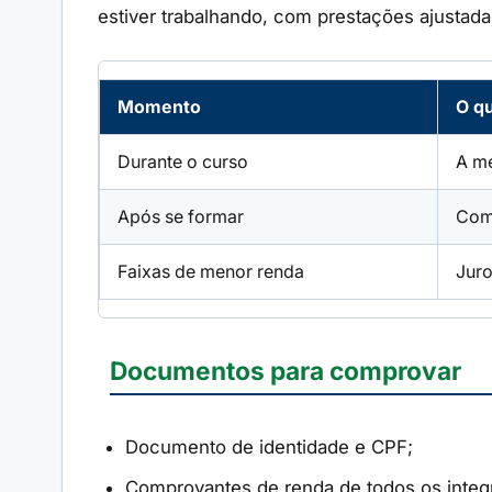
estiver trabalhando, com prestações ajustad
Momento
O q
Durante o curso
A me
Após se formar
Come
Faixas de menor renda
Juro
Documentos para comprovar
Documento de identidade e CPF;
Comprovantes de renda de todos os integr