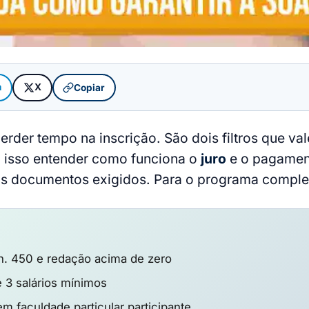
m
X
Copiar
perder tempo na inscrição. São dois filtros que 
a isso entender como funciona o
juro
e o pagament
os documentos exigidos. Para o programa comple
n. 450 e redação acima de zero
é 3 salários mínimos
em faculdade particular participante