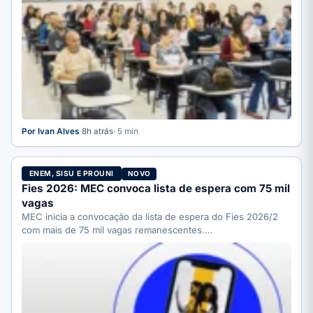
Por Ivan Alves
·
8h atrás
· 5 min
ENEM, SISU E PROUNI
NOVO
Fies 2026: MEC convoca lista de espera com 75 mil
vagas
MEC inicia a convocação da lista de espera do Fies 2026/2
com mais de 75 mil vagas remanescentes.…