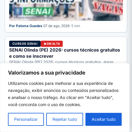
Por Paloma Guedes
·
07 de ago, 2026
· 5 min
CURSOS SENAI
EM ALTA
SENAI Olinda (PE) 2026: cursos técnicos gratuitos
e como se inscrever
SENAI Olinda (PE) 2026: cursos técnicos gratuitos, áreas,
processo seletivo e como se inscrever pelo SENAI-PE. Guia
Valorizamos a sua privacidade
completo.
Utilizamos cookies para melhorar a sua experiência de
navegação, exibir anúncios ou conteúdos personalizados
e analisar o nosso tráfego. Ao clicar em "Aceitar tudo",
você concorda com o uso de cookies.
PRÓXIMO →
×
MPF abre estágio 2026 em 19 estados: bolsa
Personalizar
Rejeitar tudo
Aceitar tudo
de até R$ 2.640