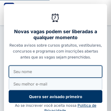
Guia dos Cursos
CURSOS · ENEM · VESTIBULARES · CONCURSOS
⏰
Buscar
Novas vagas podem ser liberadas a
qualquer momento
CARREIRA E MERCADO
Receba avisos sobre cursos gratuitos, vestibulares,
Minerva Foods abre mais de 50
concursos e programas com inscrições abertas
vagas de estágio 2026 em 11
antes que as vagas sejam preenchidas.
cidades
Seu
Seu
Por
Ivan Alves
·
19 de jun, 2026
·
6 min de leitura
nome
e-
mail
Quero ser avisado primeiro
Ao se inscrever você aceita nossa
Política de
Privacidade
.