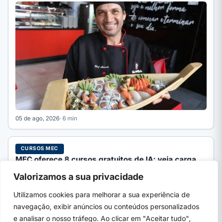
05 de ago, 2026
· 6 min
CURSOS MEC
MEC oferece 8 cursos gratuitos de IA; veja carga
horária e inscrição
Valorizamos a sua privacidade
O MEC oferece 8 cursos gratuitos de Inteligência Artificial na
Avamec, de 20h a 180h, com certificado. Veja…
Utilizamos cookies para melhorar a sua experiência de
navegação, exibir anúncios ou conteúdos personalizados
e analisar o nosso tráfego. Ao clicar em "Aceitar tudo",