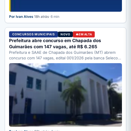
Por Ivan Alves
·
18h atrás
· 6 min
CONCURSOS MUNICIPAIS
NOVO
EM ALTA
Prefeitura abre concurso em Chapada dos
Guimarães com 147 vagas, até R$ 6.265
Prefeitura e SAAE de Chapada dos Guimarães (MT) abrem
concurso com 147 vagas, edital 001/2026 pela banca Selecon.
…