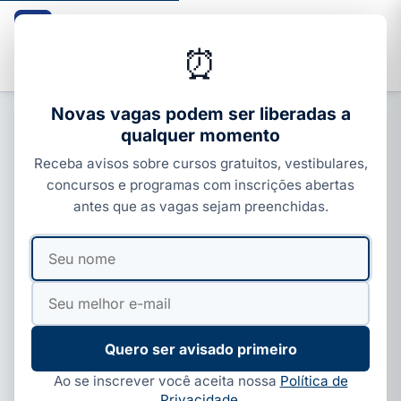
Guia dos Cursos
CURSOS · ENEM · VESTIBULARES · CONCURSOS
⏰
Buscar
Novas vagas podem ser liberadas a
qualquer momento
ENEM, SISU E PROUNI
Receba avisos sobre cursos gratuitos, vestibulares,
ENEM: como se inscrever e quem
concursos e programas com inscrições abertas
tem isenção da taxa; veja
antes que as vagas sejam preenchidas.
Por
Ivan Alves
·
22 de jun, 2026
·
5 min de leitura
Seu
Seu
nome
e-
mail
Quero ser avisado primeiro
Ao se inscrever você aceita nossa
Política de
Privacidade
.