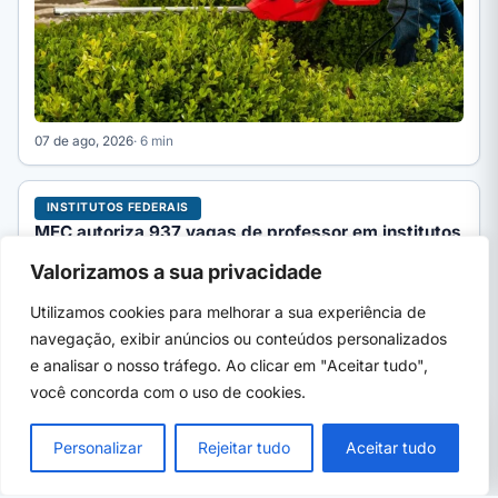
07 de ago, 2026
· 6 min
INSTITUTOS FEDERAIS
MEC autoriza 937 vagas de professor em institutos
federais; veja lista
Valorizamos a sua privacidade
Portaria 657/2026 do MEC distribui 937 cargos de professor
EBTT entre 28 institutos federais. Veja a lista completa…
Utilizamos cookies para melhorar a sua experiência de
navegação, exibir anúncios ou conteúdos personalizados
e analisar o nosso tráfego. Ao clicar em "Aceitar tudo",
você concorda com o uso de cookies.
PRÓXIMO →
×
MPF abre estágio 2026 em 19 estados: bolsa
Personalizar
Rejeitar tudo
Aceitar tudo
de até R$ 2.640