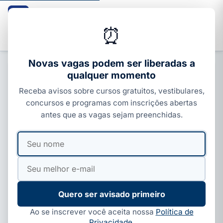
Guia dos Cursos
CURSOS · ENEM · VESTIBULARES · CONCURSOS
⏰
Buscar
Novas vagas podem ser liberadas a
qualquer momento
CARREIRA E MERCADO
Receba avisos sobre cursos gratuitos, vestibulares,
Educa Mais Brasil é confiável?
concursos e programas com inscrições abertas
Como funcionam as bolsas; veja
antes que as vagas sejam preenchidas.
Por
Ivan Alves
·
02 de jun, 2026
·
4 min de leitura
·
Seu
Seu
Atualizado em
02 de jun, 2026
nome
e-
mail
Quero ser avisado primeiro
Ao se inscrever você aceita nossa
Política de
Privacidade
.