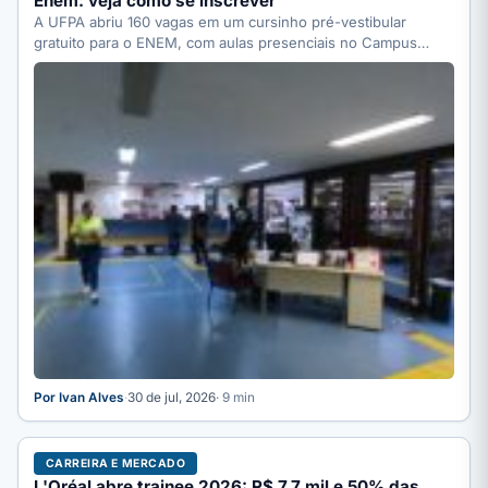
Enem: veja como se inscrever
A UFPA abriu 160 vagas em um cursinho pré-vestibular
gratuito para o ENEM, com aulas presenciais no Campus…
Por Ivan Alves
·
30 de jul, 2026
· 9 min
CARREIRA E MERCADO
L'Oréal abre trainee 2026: R$ 7,7 mil e 50% das