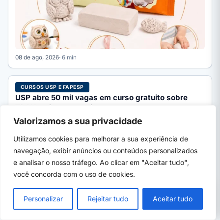
08 de ago, 2026
· 6 min
CURSOS USP E FAPESP
USP abre 50 mil vagas em curso gratuito sobre
TDAH; veja como se inscrever
USP abriu 50 mil vagas no curso gratuito "TDAH sem Mitos",
Valorizamos a sua privacidade
100% online e com certificado. Inscrições até…
Utilizamos cookies para melhorar a sua experiência de
navegação, exibir anúncios ou conteúdos personalizados
e analisar o nosso tráfego. Ao clicar em "Aceitar tudo",
você concorda com o uso de cookies.
PRÓXIMO →
×
SENAI Olinda (PE) 2026: cursos técnicos
Personalizar
Rejeitar tudo
Aceitar tudo
gratuitos e como se inscrever