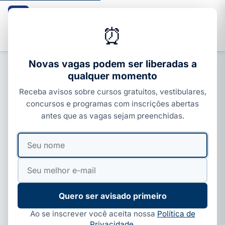
Guia dos Cursos
CURSOS · ENEM · VESTIBULARES · CONCURSOS
⏰
Buscar
Novas vagas podem ser liberadas a
qualquer momento
CURSOS COM CERTIFICADO
Receba avisos sobre cursos gratuitos, vestibulares,
Cursos técnicos gratuitos em
concursos e programas com inscrições abertas
Minas Gerais 2026: Trilhas de
antes que as vagas sejam preenchidas.
Futuro e IFMG
Seu
Seu
Por
Ivan Alves
·
07 de jul, 2026
·
7 min de leitura
·
nome
e-
Atualizado em
07 de ago, 2026
mail
Quero ser avisado primeiro
Ao se inscrever você aceita nossa
Política de
Privacidade
.