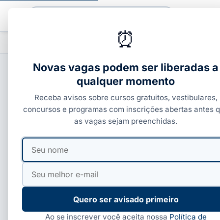
Buscar
⏰
PROFISSIONALIZANTES
CURSOS COM C
▾
Novas vagas podem ser liberadas a
qualquer momento
CURSOS COM CERTIFICADO
Receba avisos sobre cursos gratuitos, vestibulares,
EV.G, FGV e mais: 6 c
concursos e programas com inscrições abertas antes 
as vagas sejam preenchidas.
2026
Seu
Seu
nome
e-
Por
Ivan Alves
·
24 de jun, 2026
·
7 min de leitura
mail
Quero ser avisado primeiro
Ao se inscrever você aceita nossa
Política de