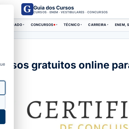
Guia dos Cursos
CURSOS · ENEM · VESTIBULARES · CONCURSOS
ERTIFICADO
CONCURSOS
TÉCNICO
CARREIRA
ENEM, S
▾
▾
▾
▾
ursos gratuitos online par
que