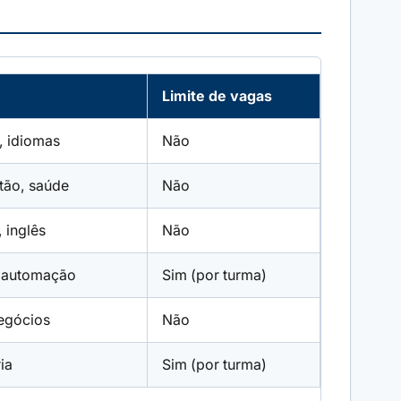
Limite de vagas
, idiomas
Não
stão, saúde
Não
, inglês
Não
, automação
Sim (por turma)
negócios
Não
ia
Sim (por turma)