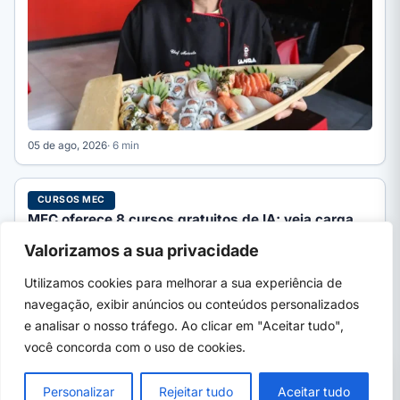
05 de ago, 2026
· 6 min
CURSOS MEC
MEC oferece 8 cursos gratuitos de IA; veja carga
horária e inscrição
Valorizamos a sua privacidade
O MEC oferece 8 cursos gratuitos de Inteligência Artificial na
Avamec, de 20h a 180h, com certificado. Veja…
Utilizamos cookies para melhorar a sua experiência de
navegação, exibir anúncios ou conteúdos personalizados
e analisar o nosso tráfego. Ao clicar em "Aceitar tudo",
você concorda com o uso de cookies.
PRÓXIMO →
×
UFPA abre 160 vagas em cursinho gratuito
Personalizar
Rejeitar tudo
Aceitar tudo