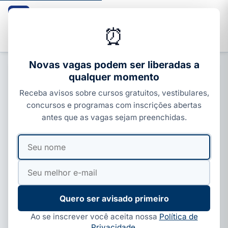
Guia dos Cursos
CURSOS · ENEM · VESTIBULARES · CONCURSOS
⏰
Buscar
Novas vagas podem ser liberadas a
qualquer momento
CURSOS COM CERTIFICADO
Receba avisos sobre cursos gratuitos, vestibulares,
Cursos gratuitos em Recife 2026:
concursos e programas com inscrições abertas
onde fazer (SENAI, Senac, IF e
antes que as vagas sejam preenchidas.
online)
Seu
Seu
Por
Ivan Alves
·
08 de jul, 2026
·
5 min de leitura
·
nome
e-
Atualizado em
19 de jul, 2026
mail
Quero ser avisado primeiro
Ao se inscrever você aceita nossa
Política de
Privacidade
.