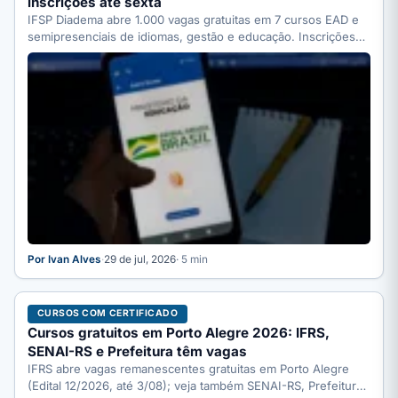
inscrições até sexta
IFSP Diadema abre 1.000 vagas gratuitas em 7 cursos EAD e
semipresenciais de idiomas, gestão e educação. Inscrições…
Por Ivan Alves
·
29 de jul, 2026
· 5 min
CURSOS COM CERTIFICADO
Cursos gratuitos em Porto Alegre 2026: IFRS,
SENAI-RS e Prefeitura têm vagas
IFRS abre vagas remanescentes gratuitas em Porto Alegre
(Edital 12/2026, até 3/08); veja também SENAI-RS, Prefeitura