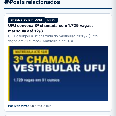
📚
Posts relacionados
ENEM, SISU E PROUNI
NOVO
UFU convoca 3ª chamada com 1.729 vagas;
matrícula até 12/8
UFU divulgou a 3ª chamada do Vestibular 2026/2 (1.729
vagas em 51 cursos). Matrícula é de 10 a…
Por Ivan Alves
·
9h atrás
· 5 min