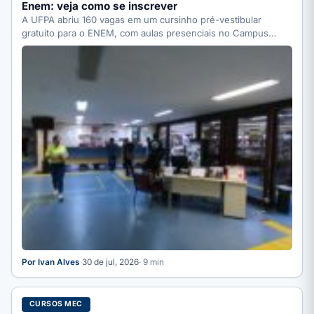
Enem: veja como se inscrever
A UFPA abriu 160 vagas em um cursinho pré-vestibular
gratuito para o ENEM, com aulas presenciais no Campus…
Por Ivan Alves
·
30 de jul, 2026
· 9 min
CURSOS MEC