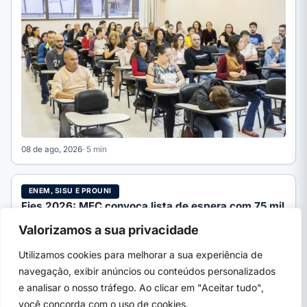
08 de ago, 2026
· 5 min
ENEM, SISU E PROUNI
Fies 2026: MEC convoca lista de espera com 75 mil
vagas
Valorizamos a sua privacidade
MEC inicia a convocação da lista de espera do Fies 2026/2
com mais de 75 mil vagas remanescentes.…
Utilizamos cookies para melhorar a sua experiência de
navegação, exibir anúncios ou conteúdos personalizados
e analisar o nosso tráfego. Ao clicar em "Aceitar tudo",
você concorda com o uso de cookies.