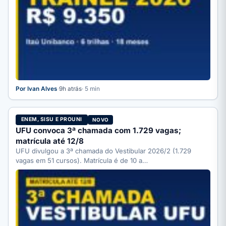
Por Ivan Alves
·
9h atrás
· 5 min
ENEM, SISU E PROUNI
NOVO
UFU convoca 3ª chamada com 1.729 vagas;
matrícula até 12/8
UFU divulgou a 3ª chamada do Vestibular 2026/2 (1.729
vagas em 51 cursos). Matrícula é de 10 a…