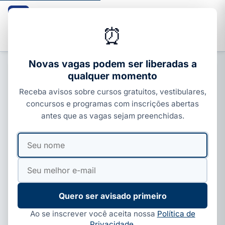
Guia dos Cursos
CURSOS · ENEM · VESTIBULARES · CONCURSOS
⏰
Buscar
Novas vagas podem ser liberadas a
qualquer momento
ENEM, SISU E PROUNI
Receba avisos sobre cursos gratuitos, vestibulares,
Curso de serviço social: onde
concursos e programas com inscrições abertas
estudar, o que faz e salário 2026
antes que as vagas sejam preenchidas.
Por
Ivan Alves
·
09 de jul, 2026
·
4 min de leitura
Seu
Seu
nome
e-
mail
Quero ser avisado primeiro
Ao se inscrever você aceita nossa
Política de
Privacidade
.