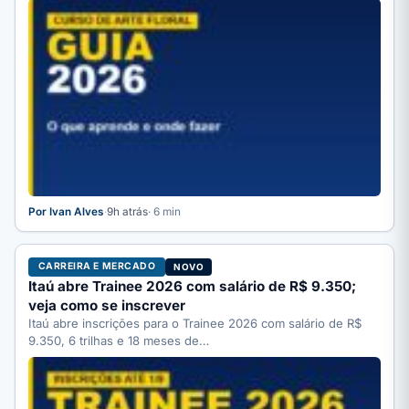
Por Ivan Alves
·
9h atrás
· 6 min
CARREIRA E MERCADO
NOVO
Itaú abre Trainee 2026 com salário de R$ 9.350;
veja como se inscrever
Itaú abre inscrições para o Trainee 2026 com salário de R$
9.350, 6 trilhas e 18 meses de…