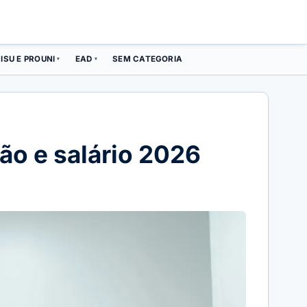
ISU E PROUNI
EAD
SEM CATEGORIA
▾
▾
ão e salário 2026