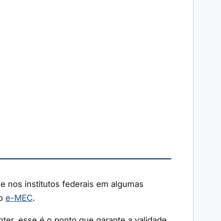
 e nos institutos federais em algumas
no
e-MEC
.
nter, esse é o ponto que garante a validade