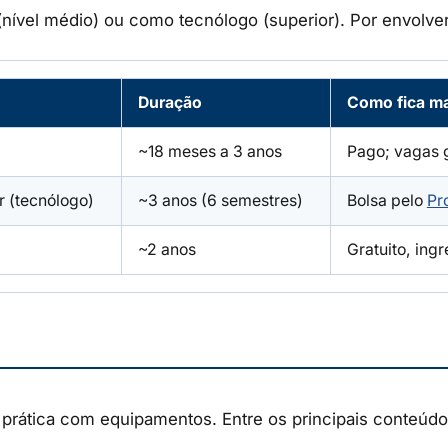
nível médio) ou como tecnólogo (superior). Por envolver
Duração
Como fica ma
~18 meses a 3 anos
Pago; vagas 
r (tecnólogo)
~3 anos (6 semestres)
Bolsa pelo
Pr
~2 anos
Gratuito, ing
 prática com equipamentos. Entre os principais conteúdo