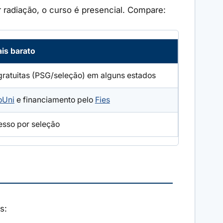
 radiação, o curso é presencial. Compare:
is barato
gratuitas (PSG/seleção) em alguns estados
oUni
e financiamento pelo
Fies
resso por seleção
s: