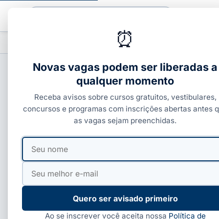
Buscar
⏰
PROFISSIONALIZANTES
CURSOS COM C
▾
Novas vagas podem ser liberadas a
qualquer momento
CURSOS TÉCNICOS
Receba avisos sobre cursos gratuitos, vestibulares,
Curso de Radiologia:
concursos e programas com inscrições abertas antes 
as vagas sejam preenchidas.
Por
Ivan Alves
·
08 de jun, 2026
·
5 min de leitura
·
Atu
Seu
Seu
nome
e-
mail
Quero ser avisado primeiro
Ao se inscrever você aceita nossa
Política de