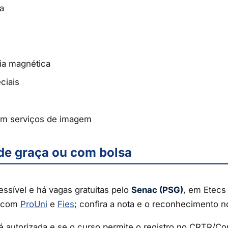
ca
ia magnética
ciais
 em serviços de imagem
de graça ou com bolsa
ssível e há vagas gratuitas pelo
Senac (PSG)
, em Etecs
r com
ProUni
e
Fies
; confira a nota e o reconhecimento 
 é autorizada e se o curso permite o registro no CRTR/Co