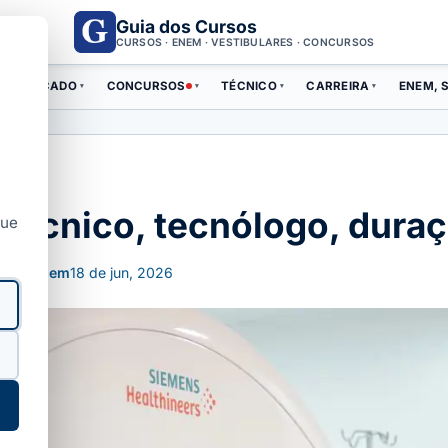
Guia dos Cursos
CURSOS · ENEM · VESTIBULARES · CONCURSOS
ERTIFICADO
CONCURSOS
TÉCNICO
CARREIRA
ENEM, S
▾
▾
▾
▾
 técnico, tecnólogo, duraç
que
alizado em
18 de jun, 2026