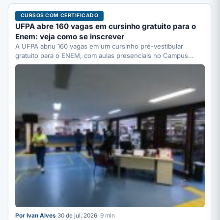
CURSOS COM CERTIFICADO
UFPA abre 160 vagas em cursinho gratuito para o
Enem: veja como se inscrever
A UFPA abriu 160 vagas em um cursinho pré-vestibular
gratuito para o ENEM, com aulas presenciais no Campus…
Por Ivan Alves
·
30 de jul, 2026
· 9 min