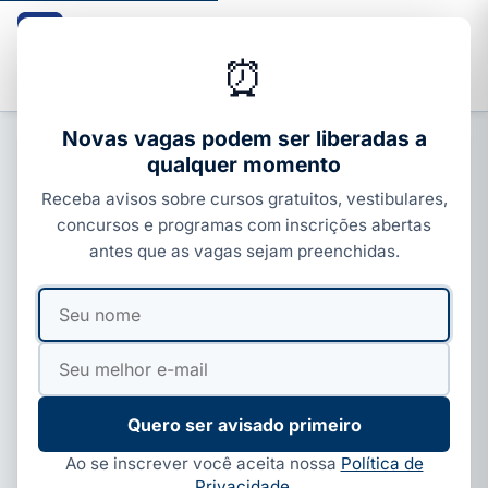
Guia dos Cursos
CURSOS · ENEM · VESTIBULARES · CONCURSOS
⏰
Buscar
Novas vagas podem ser liberadas a
qualquer momento
CURSOS COM CERTIFICADO
Receba avisos sobre cursos gratuitos, vestibulares,
Curso de Podologia Gratuito 2026:
concursos e programas com inscrições abertas
como conseguir bolsa no Senac e
antes que as vagas sejam preenchidas.
onde fazer (sem cair em furada)
Seu
Seu
Por
Redação Guia dos Cursos
·
25 de maio, 2026
·
nome
e-
5 min de leitura
·
Atualizado em
14 de jul, 2026
mail
Quero ser avisado primeiro
Ao se inscrever você aceita nossa
Política de
Privacidade
.