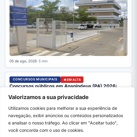
05 de ago, 2026
· 5 min
CONCURSOS MUNICIPAIS
EM ALTA
Concursos públicos em Ananindeua (PA) 2026:
editais abertos e como se inscrever
Valorizamos a sua privacidade
Concursos públicos em Ananindeua (PA) 2026: editais
abertos da Prefeitura e Câmara, órgãos que abrem vagas,
Utilizamos cookies para melhorar a sua experiência de
como se…
navegação, exibir anúncios ou conteúdos personalizados
e analisar o nosso tráfego. Ao clicar em "Aceitar tudo",
você concorda com o uso de cookies.