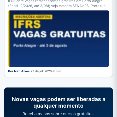
IFRS abre vagas remanescentes gratuitas em Porto Alegre
(Edital 12/2026, até 3/08); veja também SENAI-RS, Prefeitura
(SMIDH) e…
Por Ivan Alves
·
27 de jul, 2026
· 6 min
Novas vagas podem ser liberadas a
qualquer momento
Receba avisos sobre cursos gratuitos,