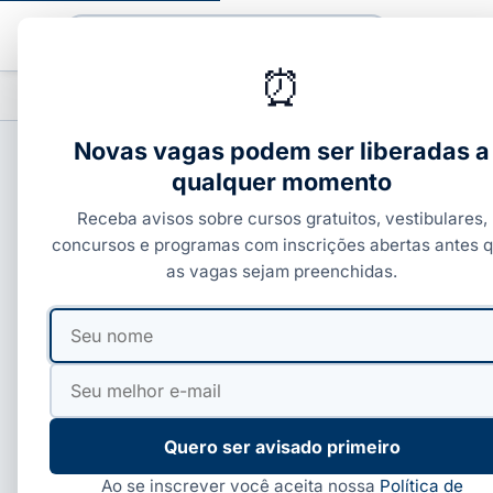
Buscar
⏰
PROFISSIONALIZANTES
CURSOS COM C
▾
Novas vagas podem ser liberadas a
qualquer momento
CURSOS COM CERTIFICADO
Receba avisos sobre cursos gratuitos, vestibulares,
Curso de Pintura gra
concursos e programas com inscrições abertas antes 
as vagas sejam preenchidas.
Por
Redação Guia dos Cursos
·
08 de jun, 2026
·
5 min 
Seu
Seu
nome
e-
mail
Quero ser avisado primeiro
Ao se inscrever você aceita nossa
Política de