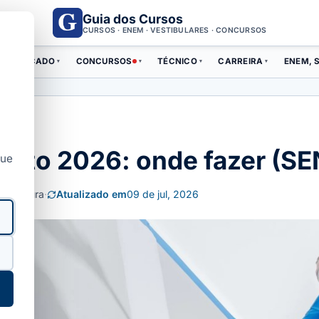
Guia dos Cursos
CURSOS · ENEM · VESTIBULARES · CONCURSOS
ERTIFICADO
CONCURSOS
TÉCNICO
CARREIRA
ENEM, S
▾
▾
▾
▾
tuito 2026: onde fazer (SE
que
de leitura
·
Atualizado em
09 de jul, 2026