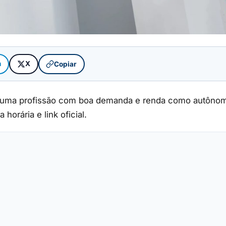
m
X
Copiar
a) é uma profissão com boa demanda e renda como autôno
orária e link oficial.