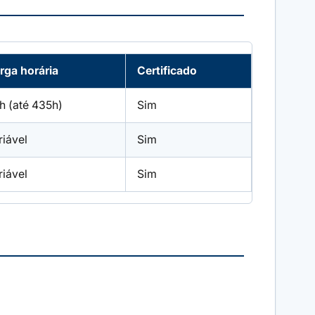
rga horária
Certificado
h (até 435h)
Sim
riável
Sim
riável
Sim