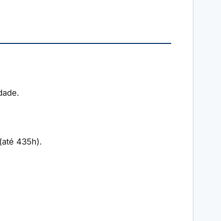
dade.
(até 435h).