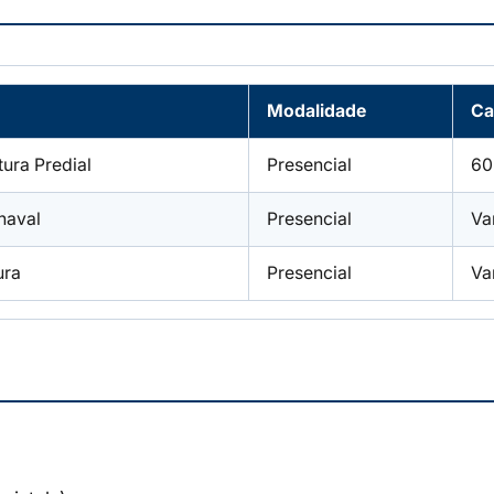
Modalidade
Ca
tura Predial
Presencial
60
/naval
Presencial
Va
ura
Presencial
Va