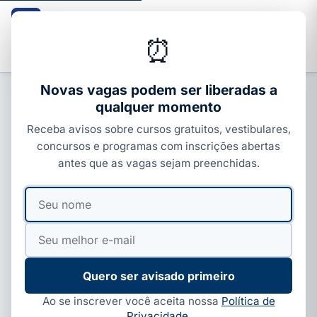
Guia dos Cursos
CURSOS · ENEM · VESTIBULARES · CONCURSOS
⏰
Buscar
Novas vagas podem ser liberadas a
qualquer momento
CURSOS SENAI
Receba avisos sobre cursos gratuitos, vestibulares,
Curso de Eletricista Automotivo no
concursos e programas com inscrições abertas
SENAI: salário e como se inscrever
antes que as vagas sejam preenchidas.
Por
Paloma Guedes
·
06 de jun, 2026
·
4 min de leitura
·
Seu
Seu
Atualizado em
06 de ago, 2026
nome
e-
mail
Quero ser avisado primeiro
Ao se inscrever você aceita nossa
Política de
Privacidade
.