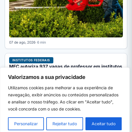
07 de ago, 2026
· 6 min
INSTITUTOS FEDERAIS
MEC autoriza 937 vagas de professor em institutos
federais; veja lista
Valorizamos a sua privacidade
Portaria 657/2026 do MEC distribui 937 cargos de professor
EBTT entre 28 institutos federais. Veja a lista completa…
Utilizamos cookies para melhorar a sua experiência de
navegação, exibir anúncios ou conteúdos personalizados
e analisar o nosso tráfego. Ao clicar em "Aceitar tudo",
você concorda com o uso de cookies.
PRÓXIMO →
×
SENAI-RN oferece 2 mil vagas em 17 cursos
Personalizar
Rejeitar tudo
Aceitar tudo
gratuitos a distância