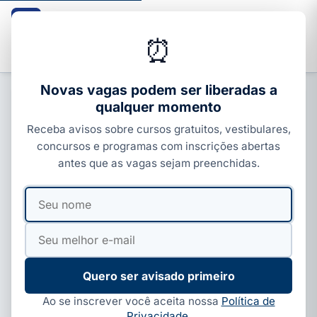
Guia dos Cursos
CURSOS · ENEM · VESTIBULARES · CONCURSOS
⏰
Buscar
Novas vagas podem ser liberadas a
qualquer momento
CURSOS SENAI
Receba avisos sobre cursos gratuitos, vestibulares,
Curso de Costura no SENAI: vagas
concursos e programas com inscrições abertas
gratuitas e como se inscrever
antes que as vagas sejam preenchidas.
Por
Paloma Guedes
·
06 de jun, 2026
·
4 min de leitura
·
Seu
Seu
Atualizado em
09 de jul, 2026
nome
e-
mail
Quero ser avisado primeiro
Ao se inscrever você aceita nossa
Política de
Privacidade
.