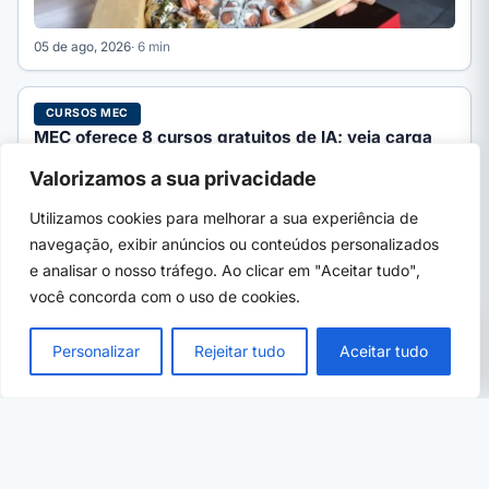
05 de ago, 2026
· 6 min
CURSOS MEC
MEC oferece 8 cursos gratuitos de IA; veja carga
horária e inscrição
Valorizamos a sua privacidade
O MEC oferece 8 cursos gratuitos de Inteligência Artificial na
Avamec, de 20h a 180h, com certificado. Veja…
Utilizamos cookies para melhorar a sua experiência de
navegação, exibir anúncios ou conteúdos personalizados
e analisar o nosso tráfego. Ao clicar em "Aceitar tudo",
você concorda com o uso de cookies.
PRÓXIMO →
×
SENAI Japeri oferece curso gratuito com
Personalizar
Rejeitar tudo
Aceitar tudo
bolsa até sexta (7)
05 de ago, 2026
· 6 min