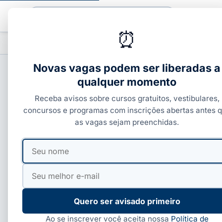
Buscar
⏰
PROFISSIONALIZANTES
CURSOS COM C
▾
Novas vagas podem ser liberadas a
qualquer momento
CURSOS SENAI
Receba avisos sobre cursos gratuitos, vestibulares,
Curso de Comandos E
concursos e programas com inscrições abertas antes 
as vagas sejam preenchidas.
inscrever
Seu
Seu
nome
e-
Por
Paloma Guedes
·
06 de jun, 2026
·
4 min de leitura
·
mail
Quero ser avisado primeiro
Ao se inscrever você aceita nossa
Política de