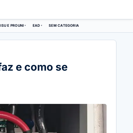
ISU E PROUNI
EAD
SEM CATEGORIA
▾
▾
faz e como se