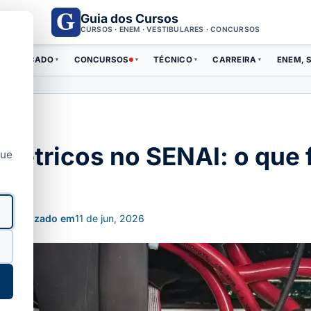
Guia dos Cursos
CURSOS · ENEM · VESTIBULARES · CONCURSOS
ERTIFICADO
CONCURSOS
TÉCNICO
CARREIRA
ENEM, S
▾
▾
▾
▾
létricos no SENAI: o que 
que
Atualizado em
11 de jun, 2026