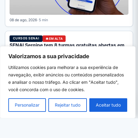
08 de ago, 2026
· 5 min
CURSOS SENAI
EM ALTA
SENAI Sergipe tem 8 turmas gratuitas abertas em
Aracaju e Estância; uma inscrição fecha hoje
Valorizamos a sua privacidade
SENAI Sergipe mantém 8 turmas gratuitas abertas em Aracaju
e Estância, de eletricista industrial a marcenaria. Veja prazos:
Utilizamos cookies para melhorar a sua experiência de
…
navegação, exibir anúncios ou conteúdos personalizados
e analisar o nosso tráfego. Ao clicar em "Aceitar tudo",
você concorda com o uso de cookies.
PRÓXIMO →
×
Curso de japonês gratuito da UFSCar: como
Personalizar
Rejeitar tudo
Aceitar tudo
funciona e como se inscrever