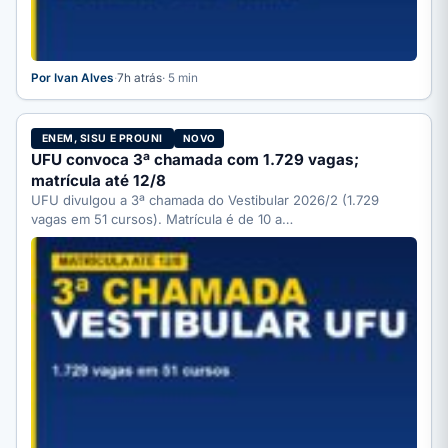
Por Ivan Alves
·
7h atrás
· 5 min
ENEM, SISU E PROUNI
NOVO
UFU convoca 3ª chamada com 1.729 vagas;
matrícula até 12/8
UFU divulgou a 3ª chamada do Vestibular 2026/2 (1.729
vagas em 51 cursos). Matrícula é de 10 a…