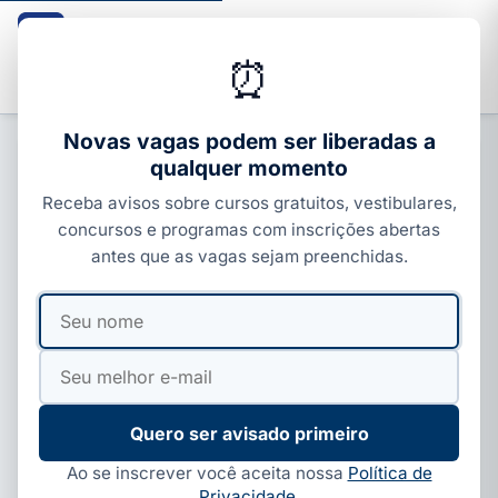
Guia dos Cursos
CURSOS · ENEM · VESTIBULARES · CONCURSOS
⏰
Buscar
Novas vagas podem ser liberadas a
qualquer momento
CURSOS COM CERTIFICADO
Receba avisos sobre cursos gratuitos, vestibulares,
Comunicação Assertiva: curso
concursos e programas com inscrições abertas
gratuito da Escola Virtual (EVG)
antes que as vagas sejam preenchidas.
Por
Ivan Alves
·
04 de jul, 2026
·
5 min de leitura
·
Seu
Seu
Atualizado em
05 de ago, 2026
nome
e-
mail
Quero ser avisado primeiro
Ao se inscrever você aceita nossa
Política de
Privacidade
.