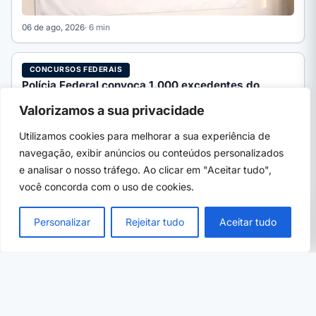
06 de ago, 2026
· 6 min
CONCURSOS FEDERAIS
Polícia Federal convoca 1.000 excedentes do
concurso; veja por cargo
Valorizamos a sua privacidade
A PF assinou aditivo com o Cebraspe para convocar 1.000
aprovados excedentes do concurso. Veja a distribuição por…
Utilizamos cookies para melhorar a sua experiência de
navegação, exibir anúncios ou conteúdos personalizados
e analisar o nosso tráfego. Ao clicar em "Aceitar tudo",
você concorda com o uso de cookies.
PRÓXIMO →
×
Unicamp abre Vestibular 2027 com 2 cursos
Personalizar
Rejeitar tudo
Aceitar tudo
novos; veja datas e vagas
06 de ago, 2026
· 5 min