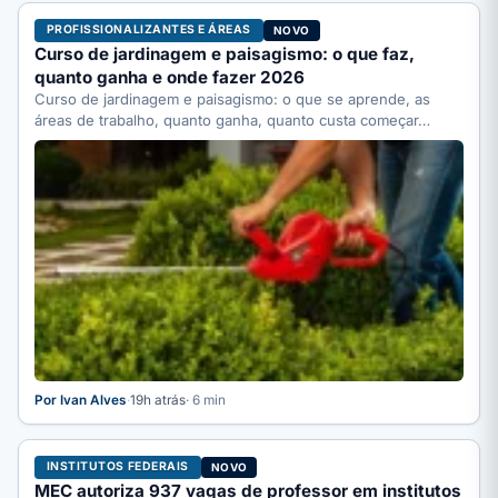
PROFISSIONALIZANTES E ÁREAS
NOVO
Curso de jardinagem e paisagismo: o que faz,
quanto ganha e onde fazer 2026
Curso de jardinagem e paisagismo: o que se aprende, as
áreas de trabalho, quanto ganha, quanto custa começar…
Por Ivan Alves
·
19h atrás
· 6 min
INSTITUTOS FEDERAIS
NOVO
MEC autoriza 937 vagas de professor em institutos