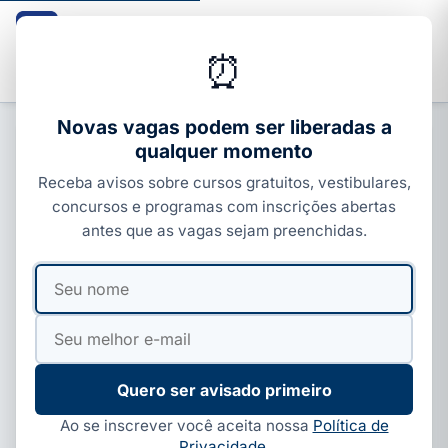
Guia dos Cursos
CURSOS · ENEM · VESTIBULARES · CONCURSOS
⏰
Buscar
Novas vagas podem ser liberadas a
qualquer momento
VESTIBULAR
Receba avisos sobre cursos gratuitos, vestibulares,
Nota MEC Cruzeiro do Sul: a
concursos e programas com inscrições abertas
faculdade é boa? Enade e IGC
antes que as vagas sejam preenchidas.
Por
Ivan Alves
·
16 de maio, 2026
·
3 min de leitura
·
Seu
Seu
Atualizado em
25 de jul, 2026
nome
e-
mail
Quero ser avisado primeiro
Ao se inscrever você aceita nossa
Política de
Privacidade
.