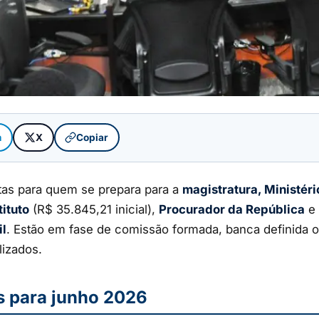
m
X
Copiar
ltas para quem se prepara para a
magistratura, Ministéri
ituto
(R$ 35.845,21 inicial),
Procurador da República
e
il
. Estão em fase de comissão formada, banca definida ou 
lizados.
s para junho 2026