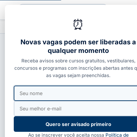
Buscar
⏰
PROFISSIONALIZANTES
CURSOS COM C
▾
Novas vagas podem ser liberadas a
qualquer momento
CONCURSOS FEDERAIS
Receba avisos sobre cursos gratuitos, vestibulares,
Concursos para Juiz
concursos e programas com inscrições abertas antes 
as vagas sejam preenchidas.
salários de R$ 35.84
Seu
Seu
nome
e-
Por
Ivan Alves
·
01 de jun, 2026
·
3 min de leitura
·
Atua
mail
Quero ser avisado primeiro
Ao se inscrever você aceita nossa
Política de