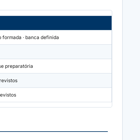
o formada · banca definida
 preparatória
revistos
evistos