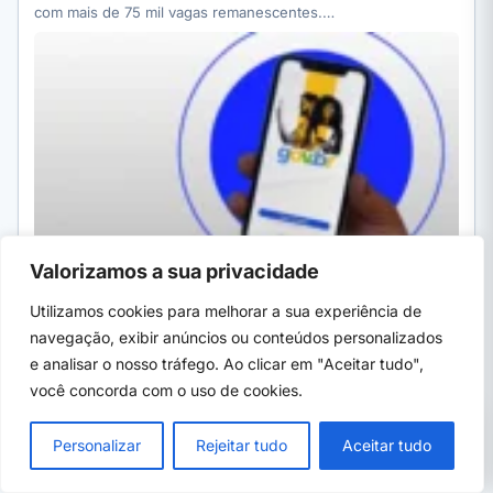
com mais de 75 mil vagas remanescentes.…
Valorizamos a sua privacidade
Por Ivan Alves
·
13h atrás
· 5 min
Utilizamos cookies para melhorar a sua experiência de
navegação, exibir anúncios ou conteúdos personalizados
CURSOS SENAI
EM ALTA
e analisar o nosso tráfego. Ao clicar em "Aceitar tudo",
SENAI Sergipe tem 8 turmas gratuitas abertas em
você concorda com o uso de cookies.
Aracaju e Estância; uma inscrição fecha…
PRÓXIMO →
SENAI Sergipe mantém 8 turmas gratuitas abertas em Aracaju
×
CaraguaPrev abre concurso: 7 vagas e
e Estância, de eletricista industrial a marcenaria. Veja prazos:
Personalizar
Rejeitar tudo
Aceitar tudo
salário até R$ 5,4 mil
…