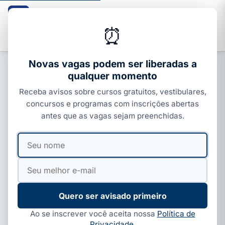
Guia dos Cursos
CURSOS · ENEM · VESTIBULARES · CONCURSOS
⏰
Buscar
Novas vagas podem ser liberadas a
qualquer momento
CARREIRA E MERCADO
Receba avisos sobre cursos gratuitos, vestibulares,
Concursos abertos julho 2026:
concursos e programas com inscrições abertas
quase 50 editais previstos e
antes que as vagas sejam preenchidas.
salário de até R$ 29 mil
Seu
Seu
Por
Ivan Alves
·
01 de jun, 2026
·
8 min de leitura
·
nome
e-
Atualizado em
27 de jul, 2026
mail
Quero ser avisado primeiro
Ao se inscrever você aceita nossa
Política de
Privacidade
.