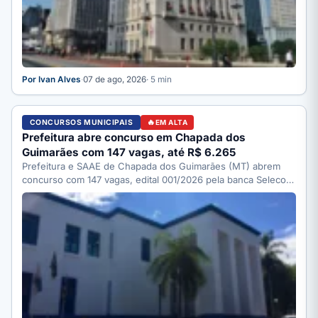
Por Ivan Alves
·
07 de ago, 2026
· 5 min
CONCURSOS MUNICIPAIS
EM ALTA
Prefeitura abre concurso em Chapada dos
Guimarães com 147 vagas, até R$ 6.265
Prefeitura e SAAE de Chapada dos Guimarães (MT) abrem
concurso com 147 vagas, edital 001/2026 pela banca Selecon.
…