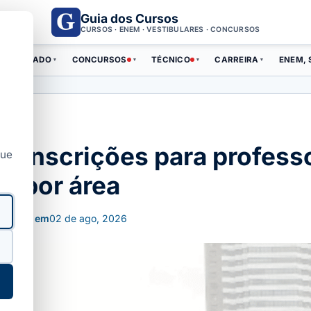
Guia dos Cursos
CURSOS · ENEM · VESTIBULARES · CONCURSOS
ERTIFICADO
CONCURSOS
TÉCNICO
CARREIRA
ENEM, 
▾
▾
▾
▾
 inscrições para professo
que
s por área
alizado em
02 de ago, 2026