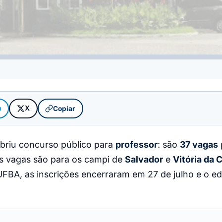
m
X
Copiar
briu concurso público para
professor
: são
37 vagas
As vagas são para os campi de
Salvador
e
Vitória da 
FBA, as inscrições encerraram em 27 de julho e o ed