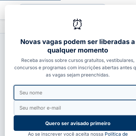
Buscar
⏰
PROFISSIONALIZANTES
CURSOS COM C
▾
Novas vagas podem ser liberadas a
qualquer momento
CONCURSOS FEDERAIS
Receba avisos sobre cursos gratuitos, vestibulares,
Concurso UFBA 2026:
concursos e programas com inscrições abertas antes 
as vagas sejam preenchidas.
cronograma de prova
Seu
Seu
nome
e-
Por
Ivan Alves
·
26 de jun, 2026
·
6 min de leitura
·
Atu
mail
Quero ser avisado primeiro
Ao se inscrever você aceita nossa
Política de