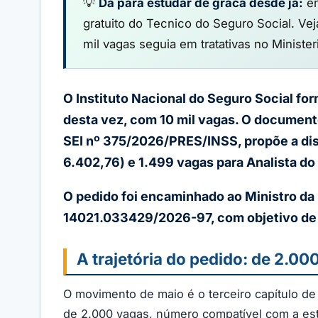
💡
Da para estudar de graca desde ja:
en
gratuito do Tecnico do Seguro Social. Ve
mil vagas seguia em tratativas no Minist
O Instituto Nacional do Seguro Social fo
desta vez, com 10 mil vagas. O documento
SEI nº 375/2026/PRES/INSS, propõe a dist
6.402,76) e 1.499 vagas para Analista do S
O pedido foi encaminhado ao Ministro da 
14021.033429/2026-97, com objetivo de i
A trajetória do pedido: de 2.00
O movimento de maio é o terceiro capítulo d
de 2.000 vagas, número compatível com a estr