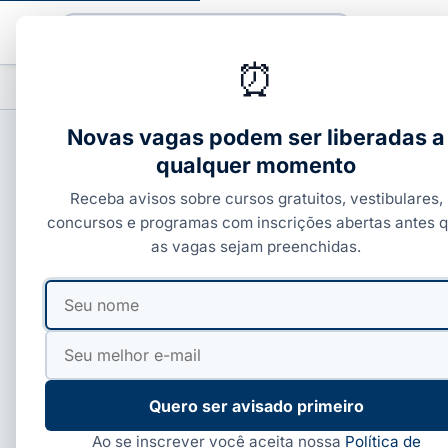
Buscar
⏰
PROFISSIONALIZANTES
CURSOS COM C
▾
Novas vagas podem ser liberadas a
qualquer momento
CONCURSOS ESTADUAIS
Receba avisos sobre cursos gratuitos, vestibulares,
Concurso INSS 2026:
concursos e programas com inscrições abertas antes 
as vagas sejam preenchidas.
9.219,11 — Ofício SE
Seu
Seu
Passos
nome
e-
mail
Por
Redação Guia dos Cursos
·
18 de maio, 2026
·
12 m
Quero ser avisado primeiro
Ao se inscrever você aceita nossa
Política de