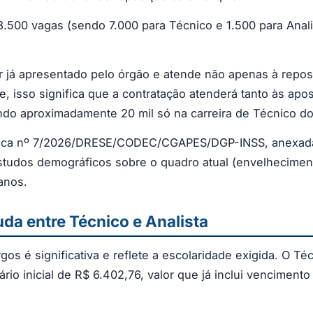
8.500 vagas (sendo 7.000 para Técnico e 1.500 para Analis
r já apresentado pelo órgão e atende não apenas à repos
 isso significa que a contratação atenderá tanto às apos
ndo aproximadamente 20 mil só na carreira de Técnico do
ica nº 7/2026/DRESE/CODEC/CGAPES/DGP-INSS, anexada ao 
tudos demográficos sobre o quadro atual (envelhecimen
anos.
uda entre Técnico e Analista
os é significativa e reflete a escolaridade exigida. O Té
io inicial de R$ 6.402,76, valor que já inclui venciment