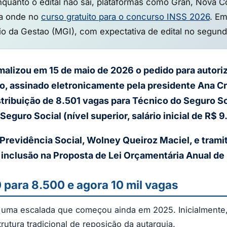
quanto o edital nao sai, plataformas como Gran, Nova C
ja onde no
curso gratuito para o concurso INSS 2026
. Em
erio da Gestao (MGI), com expectativa de edital no segun
rmalizou em 15 de maio de 2026 o pedido para autor
, assinado eletronicamente pela presidente Ana Cris
ribuição de 8.501 vagas para Técnico do Seguro Socia
eguro Social (nível superior, salário inicial de R$ 9.
Previdência Social, Wolney Queiroz Maciel, e trami
nclusão na Proposta de Lei Orçamentária Anual de
0 para 8.500 e agora 10 mil vagas
e uma escalada que começou ainda em 2025. Inicialmente
utura tradicional de reposição da autarquia.