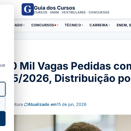
Guia dos Cursos
CURSOS · ENEM · VESTIBULARES · CONCURSOS
ERTIFICADO
CONCURSOS
TÉCNICO
CARREIRA
ENEM, S
▾
▾
▾
▾
 10 Mil Vagas Pedidas com
que
I 375/2026, Distribuição p
in de leitura
·
Atualizado em
15 de jun, 2026