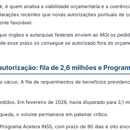
 é quem analisa a viabilidade orçamentária e a coerência
clarações recentes que novas autorizações pontuais de c
nte favorável.
ra que órgãos e autarquias federais enviem ao MGI os ped
de esse prazo só consegue se autorizado fora do orçame
autorização: fila de 2,6 milhões e Progra
vácuo. A fila de requerimentos de benefícios previdenciá
didos. Em fevereiro de 2026, havia disparado para 3,1 m
 queda, o volume permanece em patamar crítico.
 Programa Acelera INSS, com prazo de 90 dias e oito eix