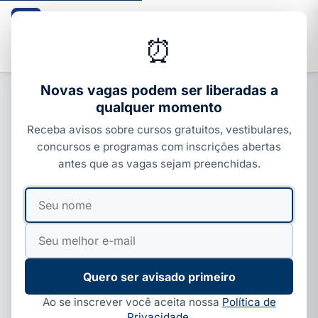
Guia dos Cursos
CURSOS · ENEM · VESTIBULARES · CONCURSOS
⏰
Buscar
Novas vagas podem ser liberadas a
qualquer momento
CONCURSOS FEDERAIS
Receba avisos sobre cursos gratuitos, vestibulares,
1.100 vagas abertas no concurso
concursos e programas com inscrições abertas
ESA 2027 para sargentos com
antes que as vagas sejam preenchidas.
edital publicado
Seu
Seu
Por
Paloma Guedes
·
27 de mar, 2026
·
5 min de leitura
·
nome
e-
Atualizado em
27 de maio, 2026
mail
Quero ser avisado primeiro
Ao se inscrever você aceita nossa
Política de
Privacidade
.