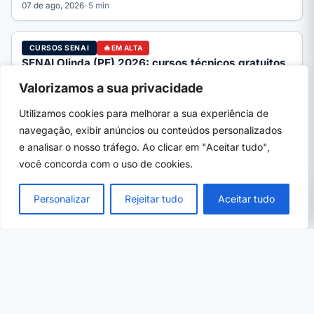
07 de ago, 2026
· 5 min
CURSOS SENAI
EM ALTA
SENAI Olinda (PE) 2026: cursos técnicos gratuitos
e como se inscrever
Valorizamos a sua privacidade
SENAI Olinda (PE) 2026: cursos técnicos gratuitos, áreas,
processo seletivo e como se inscrever pelo SENAI-PE. Guia
Utilizamos cookies para melhorar a sua experiência de
completo.
navegação, exibir anúncios ou conteúdos personalizados
e analisar o nosso tráfego. Ao clicar em "Aceitar tudo",
você concorda com o uso de cookies.
PRÓXIMO →
×
Concursos abertos no RJ 2026: editais com
Personalizar
Rejeitar tudo
Aceitar tudo
inscrição aberta
07 de ago, 2026
· 7 min