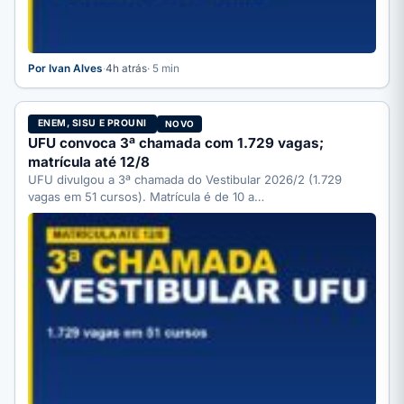
Por Ivan Alves
·
4h atrás
· 5 min
ENEM, SISU E PROUNI
NOVO
UFU convoca 3ª chamada com 1.729 vagas;
matrícula até 12/8
UFU divulgou a 3ª chamada do Vestibular 2026/2 (1.729
vagas em 51 cursos). Matrícula é de 10 a…