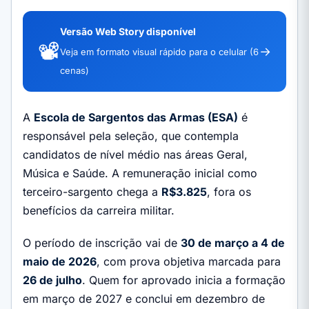
Versão Web Story disponível
📽️
→
Veja em formato visual rápido para o celular (6
cenas)
A
Escola de Sargentos das Armas (ESA)
é
responsável pela seleção, que contempla
candidatos de nível médio nas áreas Geral,
Música e Saúde. A remuneração inicial como
terceiro-sargento chega a
R$3.825
, fora os
benefícios da carreira militar.
O período de inscrição vai de
30 de março a 4 de
maio de 2026
, com prova objetiva marcada para
26 de julho
. Quem for aprovado inicia a formação
em março de 2027 e conclui em dezembro de