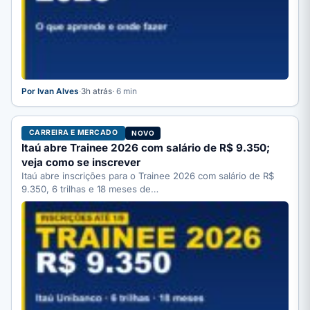
Por Ivan Alves
·
3h atrás
· 6 min
CARREIRA E MERCADO
NOVO
Itaú abre Trainee 2026 com salário de R$ 9.350;
veja como se inscrever
Itaú abre inscrições para o Trainee 2026 com salário de R$
9.350, 6 trilhas e 18 meses de…