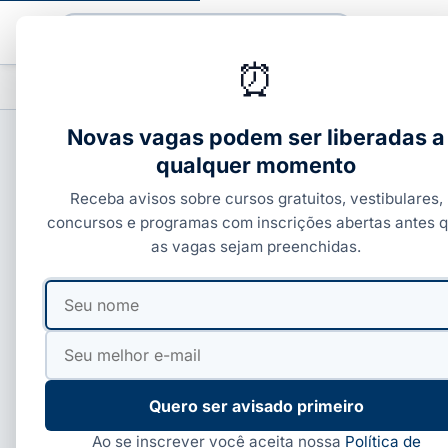
Buscar
⏰
PROFISSIONALIZANTES
CURSOS COM C
▾
Novas vagas podem ser liberadas a
qualquer momento
CONCURSOS ESTADUAIS
Receba avisos sobre cursos gratuitos, vestibulares,
Concurso Defensoria 
concursos e programas com inscrições abertas antes 
as vagas sejam preenchidas.
cargos
Seu
Seu
nome
e-
Por
Ivan Alves
·
30 de maio, 2026
·
4 min de leitura
·
At
mail
Quero ser avisado primeiro
Ao se inscrever você aceita nossa
Política de