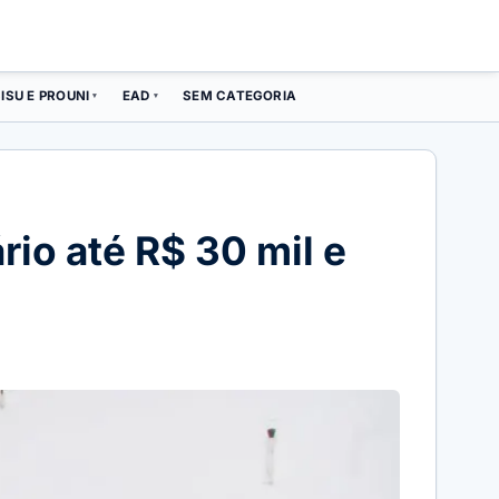
ISU E PROUNI
EAD
SEM CATEGORIA
▾
▾
io até R$ 30 mil e