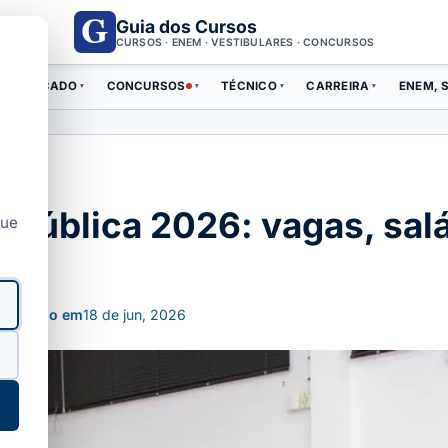
Guia dos Cursos
CURSOS · ENEM · VESTIBULARES · CONCURSOS
ERTIFICADO
CONCURSOS
TÉCNICO
CARREIRA
ENEM, S
▾
▾
▾
▾
Pública 2026: vagas, salár
que
ualizado em
18 de jun, 2026